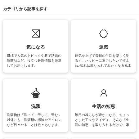
カテゴリから記事を探す
気になる
運気
SNSで人気のトピックや巷で話題の
運気を上げて毎日の生活を楽しく明
新商品など、役立つ最新情報を厳選
るく、ハッピーに過ごしたいですよ
してお届けします。
ね♪知れば取り入れてみたくなる風水
をはじめ、訪れたくなるパワースポ
ットや神社、お寺巡りなど運気をア
ップさせるための情報をご紹介して
います。
洗濯
生活の知恵
洗濯物は「洗って、干して、畳む」
毎日の暮らしが豊かになる、ちょっ
以外にも、洗濯槽の掃除やアイロン
とした工夫やアイディ。そんな「生
など日々やることは色々あります。
活の知恵」を取り入れるだけで、家
素材によっては、洗剤や洗い方を変
事が楽しくなったり便利になるでし
えなくてはいけません。梅雨の季節
ょう。日常のなかで、すぐに実践で