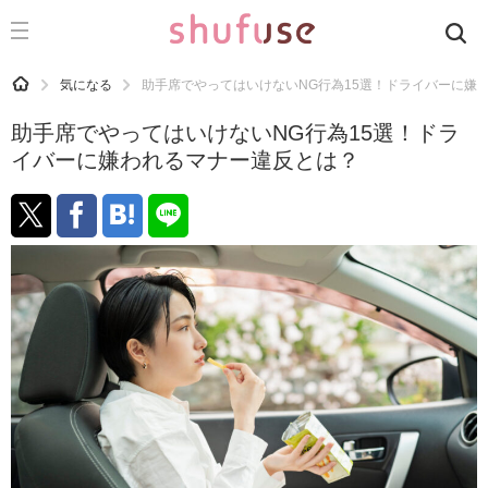
CATEGORY
記事カテゴリ
HOME
気になる
助手席でやってはいけないNG行為15選！ドライバーに嫌
気になる
助手席でやってはいけないNG行為15選！ドラ
運気
イバーに嫌われるマナー違反とは？
洗濯
生活の知恵
お金
掃除
マナー
趣味
食材辞典
おすすめ