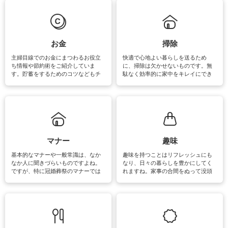
は部屋干しが多くなりニオイ対策も
きるおすすめの裏ワザをご紹介して
必要になりますね。カーテンやラグ
います。
マットなどの大きな洗濯物も、正し
い洗い方をすれば自宅で洗うことが
できます。洗濯に関するお役立ち情
報やお悩み解消のための情報をご紹
お金
掃除
介しています。
主婦目線でのお金にまつわるお役立
快適で心地よい暮らしを送るため
ち情報や節約術をご紹介していま
に、掃除は欠かせないものです。無
す。貯蓄をするためのコツなどもチ
駄なく効率的に家中をキレイにでき
ェックしてみて下さいね♪まだ実践し
るよう、場所ごとの掃除方法やコ
ていないものがあれば、ぜひ取り入
ツ、アイテムをご紹介しています。
れてみてはいかがでしょうか。
掃除が苦手、洗剤で手肌が荒れてし
まう、時間がない、など掃除に関す
るお悩みを解消できるお役立ち情報
がたくさんあります。
マナー
趣味
基本的なマナーや一般常識は、なか
趣味を持つことはリフレッシュにも
なか人に聞きづらいものですよね。
なり、日々の暮らしを豊かにしてく
ですが、特に冠婚葬祭のマナーでは
れますね。家事の合間をぬって没頭
失礼があってはいけませんので、失
できる時間は、忙しくしていても充
敗は避けたいところです。大人とし
実感が味わえます。特にガーデニン
て知っておきたいマナー全般のお役
グやハーブ栽培は人気があり、他に
立ち情報やお悩み解消情報をご紹介
も読書やカメラ、旅行など皆さんが
しています。
楽しめそうな趣味に関する情報をご
紹介しています。