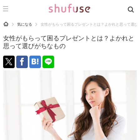
CATEGORY
記事カテゴリ
HOME
気になる
女性がもらって困るプレゼントとは？よかれと思って選び
気になる
女性がもらって困るプレゼントとは？よかれと
運気
思って選びがちなもの
洗濯
生活の知恵
お金
掃除
マナー
趣味
食材辞典
おすすめ