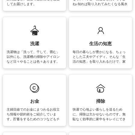
してお届けします。
ね♪知れば取り入れてみたくなる風水
をはじめ、訪れたくなるパワースポ
ットや神社、お寺巡りなど運気をア
ップさせるための情報をご紹介して
います。
洗濯
生活の知恵
洗濯物は「洗って、干して、畳む」
毎日の暮らしが豊かになる、ちょっ
以外にも、洗濯槽の掃除やアイロン
とした工夫やアイディ。そんな「生
など日々やることは色々あります。
活の知恵」を取り入れるだけで、家
素材によっては、洗剤や洗い方を変
事が楽しくなったり便利になるでし
えなくてはいけません。梅雨の季節
ょう。日常のなかで、すぐに実践で
は部屋干しが多くなりニオイ対策も
きるおすすめの裏ワザをご紹介して
必要になりますね。カーテンやラグ
います。
マットなどの大きな洗濯物も、正し
い洗い方をすれば自宅で洗うことが
できます。洗濯に関するお役立ち情
報やお悩み解消のための情報をご紹
お金
掃除
介しています。
主婦目線でのお金にまつわるお役立
快適で心地よい暮らしを送るため
ち情報や節約術をご紹介していま
に、掃除は欠かせないものです。無
す。貯蓄をするためのコツなどもチ
駄なく効率的に家中をキレイにでき
ェックしてみて下さいね♪まだ実践し
るよう、場所ごとの掃除方法やコ
ていないものがあれば、ぜひ取り入
ツ、アイテムをご紹介しています。
れてみてはいかがでしょうか。
掃除が苦手、洗剤で手肌が荒れてし