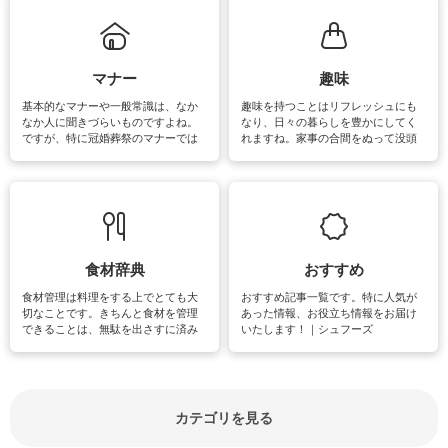
まう、時間がない、など掃除に関す
るお悩みを解消できるお役立ち情報
がたくさんあります。
マナー
趣味
基本的なマナーや一般常識は、なか
趣味を持つことはリフレッシュにも
なか人に聞きづらいものですよね。
なり、日々の暮らしを豊かにしてく
ですが、特に冠婚葬祭のマナーでは
れますね。家事の合間をぬって没頭
失礼があってはいけませんので、失
できる時間は、忙しくしていても充
敗は避けたいところです。大人とし
実感が味わえます。特にガーデニン
て知っておきたいマナー全般のお役
グやハーブ栽培は人気があり、他に
立ち情報やお悩み解消情報をご紹介
も読書やカメラ、旅行など皆さんが
しています。
楽しめそうな趣味に関する情報をご
紹介しています。
食材辞典
おすすめ
食材管理は料理をする上でとても大
おすすめ記事一覧です。特に人気が
切なことです。きちんと食材を管理
あった情報、お役立ち情報をお届け
できることは、無駄を出さすに済み
いたします！｜シュフーズ
節約にもつながりますね。買う時の
見分け方や保存方法、下処理方法な
どが分かる食材辞典は大いに役立つ
でしょう。食材に関するお役立ち情
報やお悩み解消情報など盛りだくさ
カテゴリを見る
んにご紹介しています。