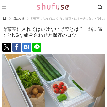
CATEGORY
記事カテゴリ
HOME
気になる
野菜室に入れてはいけない野菜とは？一緒に置くとNGな
気になる
野菜室に入れてはいけない野菜とは？一緒に置
運気
くとNGな組み合わせと保存のコツ
洗濯
生活の知恵
お金
掃除
マナー
趣味
食材辞典
おすすめ