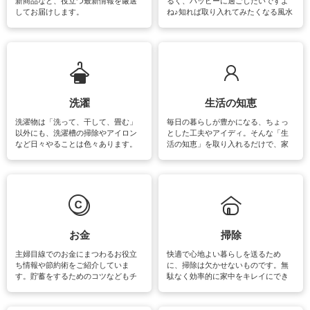
新商品など、役立つ最新情報を厳選
るく、ハッピーに過ごしたいですよ
してお届けします。
ね♪知れば取り入れてみたくなる風水
をはじめ、訪れたくなるパワースポ
ットや神社、お寺巡りなど運気をア
ップさせるための情報をご紹介して
います。
洗濯
生活の知恵
洗濯物は「洗って、干して、畳む」
毎日の暮らしが豊かになる、ちょっ
以外にも、洗濯槽の掃除やアイロン
とした工夫やアイディ。そんな「生
など日々やることは色々あります。
活の知恵」を取り入れるだけで、家
素材によっては、洗剤や洗い方を変
事が楽しくなったり便利になるでし
えなくてはいけません。梅雨の季節
ょう。日常のなかで、すぐに実践で
は部屋干しが多くなりニオイ対策も
きるおすすめの裏ワザをご紹介して
必要になりますね。カーテンやラグ
います。
マットなどの大きな洗濯物も、正し
い洗い方をすれば自宅で洗うことが
できます。洗濯に関するお役立ち情
報やお悩み解消のための情報をご紹
お金
掃除
介しています。
主婦目線でのお金にまつわるお役立
快適で心地よい暮らしを送るため
ち情報や節約術をご紹介していま
に、掃除は欠かせないものです。無
す。貯蓄をするためのコツなどもチ
駄なく効率的に家中をキレイにでき
ェックしてみて下さいね♪まだ実践し
るよう、場所ごとの掃除方法やコ
ていないものがあれば、ぜひ取り入
ツ、アイテムをご紹介しています。
れてみてはいかがでしょうか。
掃除が苦手、洗剤で手肌が荒れてし