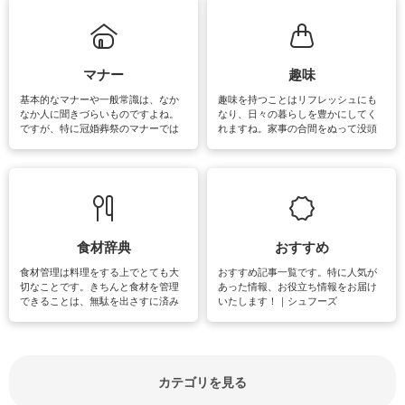
まう、時間がない、など掃除に関す
るお悩みを解消できるお役立ち情報
がたくさんあります。
マナー
趣味
基本的なマナーや一般常識は、なか
趣味を持つことはリフレッシュにも
なか人に聞きづらいものですよね。
なり、日々の暮らしを豊かにしてく
ですが、特に冠婚葬祭のマナーでは
れますね。家事の合間をぬって没頭
失礼があってはいけませんので、失
できる時間は、忙しくしていても充
敗は避けたいところです。大人とし
実感が味わえます。特にガーデニン
て知っておきたいマナー全般のお役
グやハーブ栽培は人気があり、他に
立ち情報やお悩み解消情報をご紹介
も読書やカメラ、旅行など皆さんが
しています。
楽しめそうな趣味に関する情報をご
紹介しています。
食材辞典
おすすめ
食材管理は料理をする上でとても大
おすすめ記事一覧です。特に人気が
切なことです。きちんと食材を管理
あった情報、お役立ち情報をお届け
できることは、無駄を出さすに済み
いたします！｜シュフーズ
節約にもつながりますね。買う時の
見分け方や保存方法、下処理方法な
どが分かる食材辞典は大いに役立つ
でしょう。食材に関するお役立ち情
報やお悩み解消情報など盛りだくさ
カテゴリを見る
んにご紹介しています。