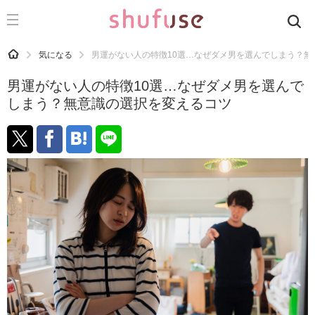
CATEGORY
記事カテゴリ
HOME
気になる
男運がない人の特徴10選…なぜダメ男を選んでしまう？無
気になる
男運がない人の特徴10選…なぜダメ男を選んで
運気
しまう？無意識の選択を変えるコツ
洗濯
生活の知恵
お金
掃除
マナー
趣味
食材辞典
おすすめ