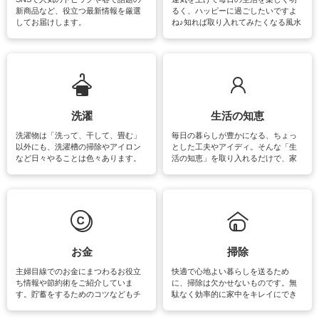
新商品など、役立つ最新情報を厳選
るく、ハッピーに過ごしたいですよ
してお届けします。
ね♪知れば取り入れてみたくなる風水
をはじめ、訪れたくなるパワースポ
ットや神社、お寺巡りなど運気をア
ップさせるための情報をご紹介して
います。
洗濯
生活の知恵
洗濯物は「洗って、干して、畳む」
毎日の暮らしが豊かになる、ちょっ
以外にも、洗濯槽の掃除やアイロン
とした工夫やアイディ。そんな「生
など日々やることは色々あります。
活の知恵」を取り入れるだけで、家
素材によっては、洗剤や洗い方を変
事が楽しくなったり便利になるでし
えなくてはいけません。梅雨の季節
ょう。日常のなかで、すぐに実践で
は部屋干しが多くなりニオイ対策も
きるおすすめの裏ワザをご紹介して
必要になりますね。カーテンやラグ
います。
マットなどの大きな洗濯物も、正し
い洗い方をすれば自宅で洗うことが
できます。洗濯に関するお役立ち情
報やお悩み解消のための情報をご紹
お金
掃除
介しています。
主婦目線でのお金にまつわるお役立
快適で心地よい暮らしを送るため
ち情報や節約術をご紹介していま
に、掃除は欠かせないものです。無
す。貯蓄をするためのコツなどもチ
駄なく効率的に家中をキレイにでき
ェックしてみて下さいね♪まだ実践し
るよう、場所ごとの掃除方法やコ
ていないものがあれば、ぜひ取り入
ツ、アイテムをご紹介しています。