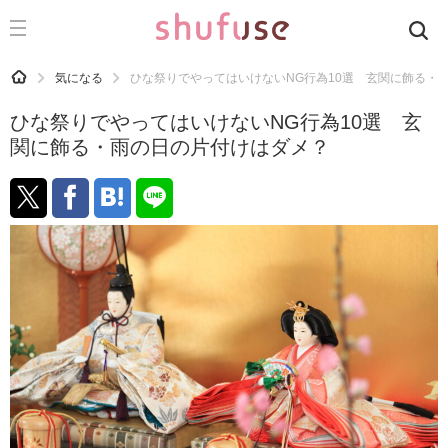
CATEGORY
記事カテゴリ
HOME
気になる
ひな祭りでやってはいけないNG行為10選 玄関に飾る・
気になる
ひな祭りでやってはいけないNG行為10選 玄
運気
関に飾る・雨の日の片付けはダメ？
洗濯
生活の知恵
お金
掃除
マナー
趣味
食材辞典
おすすめ