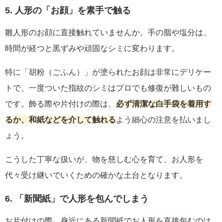
5. 人形の「お顔」を素手で触る
雛人形のお顔に直接触れていませんか。手の脂や塩分は、
時間が経つと黒ずみや頑固なシミに変わります。
特に「胡粉（ごふん）」が塗られたお顔は非常にデリケー
トで、一度ついた指紋のシミはプロでも修復が難しいもの
です。飾る際や片付けの際は、
必ず清潔な白手袋を着用す
るか、和紙などを介して触れる
よう細心の注意を払いまし
ょう。
こうした丁寧な扱いが、物を慈しむ心を育て、お人形を
代々受け継いでいくための確かな土台となります。
6. 「新聞紙」で人形を包んでしまう
お片付けの際、身近にある新聞紙でお人形を直接包むのは