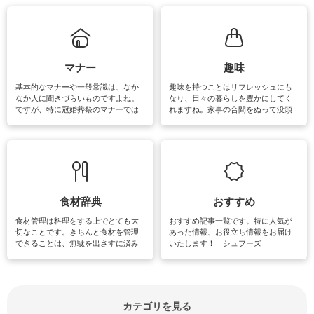
れてみてはいかがでしょうか。
掃除が苦手、洗剤で手肌が荒れてし
まう、時間がない、など掃除に関す
るお悩みを解消できるお役立ち情報
がたくさんあります。
マナー
趣味
基本的なマナーや一般常識は、なか
趣味を持つことはリフレッシュにも
なか人に聞きづらいものですよね。
なり、日々の暮らしを豊かにしてく
ですが、特に冠婚葬祭のマナーでは
れますね。家事の合間をぬって没頭
失礼があってはいけませんので、失
できる時間は、忙しくしていても充
敗は避けたいところです。大人とし
実感が味わえます。特にガーデニン
て知っておきたいマナー全般のお役
グやハーブ栽培は人気があり、他に
立ち情報やお悩み解消情報をご紹介
も読書やカメラ、旅行など皆さんが
しています。
楽しめそうな趣味に関する情報をご
紹介しています。
食材辞典
おすすめ
食材管理は料理をする上でとても大
おすすめ記事一覧です。特に人気が
切なことです。きちんと食材を管理
あった情報、お役立ち情報をお届け
できることは、無駄を出さすに済み
いたします！｜シュフーズ
節約にもつながりますね。買う時の
見分け方や保存方法、下処理方法な
どが分かる食材辞典は大いに役立つ
でしょう。食材に関するお役立ち情
報やお悩み解消情報など盛りだくさ
カテゴリを見る
んにご紹介しています。