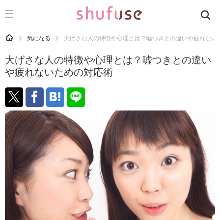
CATEGORY
記事カテゴリ
HOME
気になる
大げさな人の特徴や心理とは？嘘つきとの違いや疲れない
気になる
大げさな人の特徴や心理とは？嘘つきとの違い
運気
や疲れないための対応術
洗濯
生活の知恵
お金
掃除
マナー
趣味
食材辞典
おすすめ