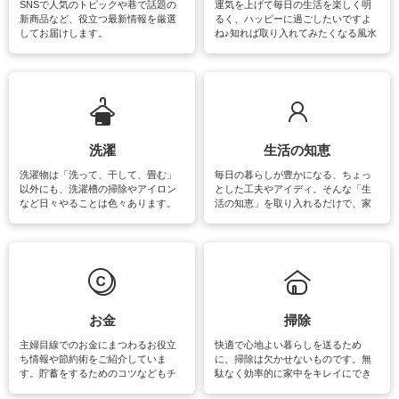
SNSで人気のトピックや巷で話題の
運気を上げて毎日の生活を楽しく明
新商品など、役立つ最新情報を厳選
るく、ハッピーに過ごしたいですよ
してお届けします。
ね♪知れば取り入れてみたくなる風水
をはじめ、訪れたくなるパワースポ
ットや神社、お寺巡りなど運気をア
ップさせるための情報をご紹介して
います。
洗濯
生活の知恵
洗濯物は「洗って、干して、畳む」
毎日の暮らしが豊かになる、ちょっ
以外にも、洗濯槽の掃除やアイロン
とした工夫やアイディ。そんな「生
など日々やることは色々あります。
活の知恵」を取り入れるだけで、家
素材によっては、洗剤や洗い方を変
事が楽しくなったり便利になるでし
えなくてはいけません。梅雨の季節
ょう。日常のなかで、すぐに実践で
は部屋干しが多くなりニオイ対策も
きるおすすめの裏ワザをご紹介して
必要になりますね。カーテンやラグ
います。
マットなどの大きな洗濯物も、正し
い洗い方をすれば自宅で洗うことが
できます。洗濯に関するお役立ち情
報やお悩み解消のための情報をご紹
お金
掃除
介しています。
主婦目線でのお金にまつわるお役立
快適で心地よい暮らしを送るため
ち情報や節約術をご紹介していま
に、掃除は欠かせないものです。無
す。貯蓄をするためのコツなどもチ
駄なく効率的に家中をキレイにでき
ェックしてみて下さいね♪まだ実践し
るよう、場所ごとの掃除方法やコ