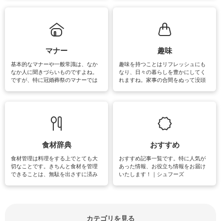
ていないものがあれば、ぜひ取り入
ツ、アイテムをご紹介しています。
れてみてはいかがでしょうか。
掃除が苦手、洗剤で手肌が荒れてし
まう、時間がない、など掃除に関す
るお悩みを解消できるお役立ち情報
がたくさんあります。
マナー
趣味
基本的なマナーや一般常識は、なか
趣味を持つことはリフレッシュにも
なか人に聞きづらいものですよね。
なり、日々の暮らしを豊かにしてく
ですが、特に冠婚葬祭のマナーでは
れますね。家事の合間をぬって没頭
失礼があってはいけませんので、失
できる時間は、忙しくしていても充
敗は避けたいところです。大人とし
実感が味わえます。特にガーデニン
て知っておきたいマナー全般のお役
グやハーブ栽培は人気があり、他に
立ち情報やお悩み解消情報をご紹介
も読書やカメラ、旅行など皆さんが
しています。
楽しめそうな趣味に関する情報をご
紹介しています。
食材辞典
おすすめ
食材管理は料理をする上でとても大
おすすめ記事一覧です。特に人気が
切なことです。きちんと食材を管理
あった情報、お役立ち情報をお届け
できることは、無駄を出さすに済み
いたします！｜シュフーズ
節約にもつながりますね。買う時の
見分け方や保存方法、下処理方法な
どが分かる食材辞典は大いに役立つ
でしょう。食材に関するお役立ち情
報やお悩み解消情報など盛りだくさ
カテゴリを見る