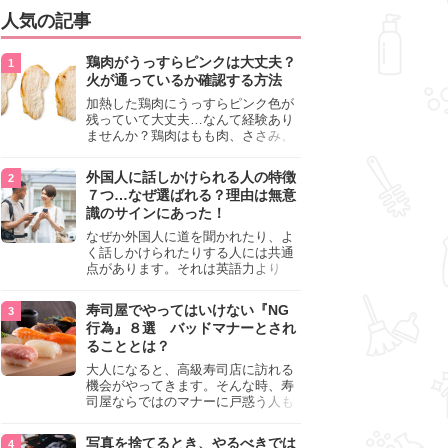
人気の記事
鶏肉がうっすらピンクは大丈夫？
火が通っているか確認する方法
加熱した鶏肉にうっすらピンク色が
残っていて大丈夫…なんて経験あり
ませんか？鶏肉はもも肉、ささみ、
手羽元など各部位によって食感や味
わいが異なり、いろいろと楽しめる
外国人に話しかけられる人の特徴
料理ですが、鶏肉は加熱した後でも
７つ…なぜ選ばれる？理由は無意
うっすらピンク色の部分が大丈夫な
識のサインにあった！
のと気になるときがあります。この
記事では生焼けか火が通っているの
なぜか外国人に道を聞かれたり、よ
かを確認する方法や、鶏肉を調理す
く話しかけられたりする人には共通
るときの注意点を紹介しますので、
点があります。それは英語力より
参考にしてみてくださいね。
も、無意識に発信している「話しか
けても大丈夫」というサインが関係
寿司屋でやってはいけない『NG
しています。よく選ばれる人の特徴
行為』８選 バッドマナーとされ
や、英語が苦手でも焦らない対処
ることとは？
法、自分を守るための注意点を詳し
く解説します。
大人になると、高級寿司店に訪れる
機会がやってきます。そんな時、寿
司屋ならではのマナーに戸惑う人も
少なくありません。本記事では、あ
らためて寿司屋でやってはいけない
写真を捨てるとき、やるべきでは