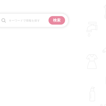
お金
掃除