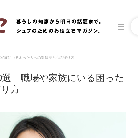
や家族にいる困った人への対処法と心の守り方
洗濯
生活の知恵
0選 職場や家族にいる困った
食材辞典
おすすめ
守り方