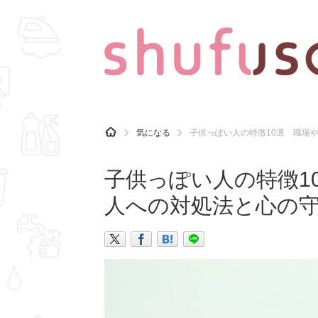
CATEGORY
記事カテゴリ
H
気になる
子供っぽい人の特徴10選 職場
O
気になる
運気
M
E
子供っぽい人の特徴1
マナー
趣味
人への対処法と心の