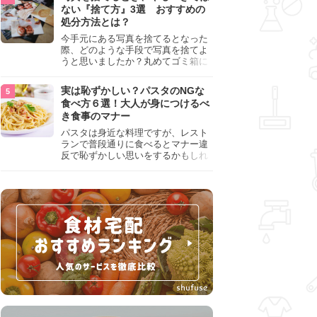
『NG行為』をチェックしましょう。
ない『捨て方』3選 おすすめの
処分方法とは？
今手元にある写真を捨てるとなった
際、どのような手段で写真を捨てよ
うと思いましたか？丸めてゴミ箱に
入れようと思った人は、要注意！写
真は個人情報が詰まっているので、
実は恥ずかしい？パスタのNGな
ただ丸めただけの状態で捨ててしま
食べ方６選！大人が身につけるべ
うのは危険です。写真にすべきでは
き食事のマナー
ない捨て方をまとめているので、ぜ
ひチェックしておきましょう。
パスタは身近な料理ですが、レスト
ランで普段通りに食べるとマナー違
反で恥ずかしい思いをするかもしれ
ません。スプーンの使用やすする音
など、日本人がやりがちな癖を把握
して、正しい食べ方を確認しましょ
う。大人の嗜みとして知っておきた
い新常識を解説します。