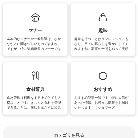
れてみてはいかがでしょうか。
掃除が苦手、洗剤で手肌が荒れてし
まう、時間がない、など掃除に関す
るお悩みを解消できるお役立ち情報
がたくさんあります。
マナー
趣味
基本的なマナーや一般常識は、なか
趣味を持つことはリフレッシュにも
なか人に聞きづらいものですよね。
なり、日々の暮らしを豊かにしてく
ですが、特に冠婚葬祭のマナーでは
れますね。家事の合間をぬって没頭
失礼があってはいけませんので、失
できる時間は、忙しくしていても充
敗は避けたいところです。大人とし
実感が味わえます。特にガーデニン
て知っておきたいマナー全般のお役
グやハーブ栽培は人気があり、他に
立ち情報やお悩み解消情報をご紹介
も読書やカメラ、旅行など皆さんが
しています。
楽しめそうな趣味に関する情報をご
紹介しています。
食材辞典
おすすめ
食材管理は料理をする上でとても大
おすすめ記事一覧です。特に人気が
切なことです。きちんと食材を管理
あった情報、お役立ち情報をお届け
できることは、無駄を出さすに済み
いたします！｜シュフーズ
節約にもつながりますね。買う時の
見分け方や保存方法、下処理方法な
どが分かる食材辞典は大いに役立つ
でしょう。食材に関するお役立ち情
報やお悩み解消情報など盛りだくさ
カテゴリを見る
んにご紹介しています。