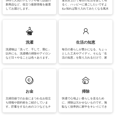
SNSで人気のトピックや巷で話題の
運気を上げて毎日の生活を楽しく明
新商品など、役立つ最新情報を厳選
るく、ハッピーに過ごしたいですよ
してお届けします。
ね♪知れば取り入れてみたくなる風水
をはじめ、訪れたくなるパワースポ
ットや神社、お寺巡りなど運気をア
ップさせるための情報をご紹介して
います。
洗濯
生活の知恵
洗濯物は「洗って、干して、畳む」
毎日の暮らしが豊かになる、ちょっ
以外にも、洗濯槽の掃除やアイロン
とした工夫やアイディ。そんな「生
など日々やることは色々あります。
活の知恵」を取り入れるだけで、家
素材によっては、洗剤や洗い方を変
事が楽しくなったり便利になるでし
えなくてはいけません。梅雨の季節
ょう。日常のなかで、すぐに実践で
は部屋干しが多くなりニオイ対策も
きるおすすめの裏ワザをご紹介して
必要になりますね。カーテンやラグ
います。
マットなどの大きな洗濯物も、正し
い洗い方をすれば自宅で洗うことが
できます。洗濯に関するお役立ち情
報やお悩み解消のための情報をご紹
お金
掃除
介しています。
主婦目線でのお金にまつわるお役立
快適で心地よい暮らしを送るため
ち情報や節約術をご紹介していま
に、掃除は欠かせないものです。無
す。貯蓄をするためのコツなどもチ
駄なく効率的に家中をキレイにでき
ェックしてみて下さいね♪まだ実践し
るよう、場所ごとの掃除方法やコ
ていないものがあれば、ぜひ取り入
ツ、アイテムをご紹介しています。