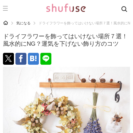
CATEGORY
記事カテゴリ
HOME
気になる
ドライフラワーを飾ってはいけない場所７選！風水的にN
気になる
ドライフラワーを飾ってはいけない場所７選！
運気
風水的にNG？運気を下げない飾り方のコツ
洗濯
生活の知恵
お金
掃除
マナー
趣味
食材辞典
おすすめ