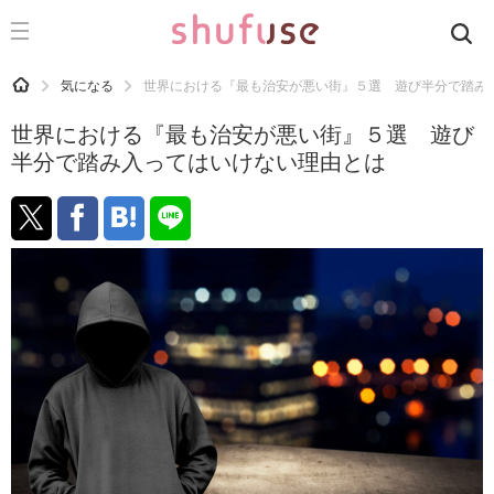
CATEGORY
記事カテゴリ
HOME
気になる
世界における『最も治安が悪い街』５選 遊び半分で踏み
気になる
世界における『最も治安が悪い街』５選 遊び
運気
半分で踏み入ってはいけない理由とは
洗濯
生活の知恵
お金
掃除
マナー
趣味
食材辞典
おすすめ