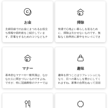
は部屋干しが多くなりニオイ対策も
きるおすすめの裏ワザをご紹介して
必要になりますね。カーテンやラグ
います。
マットなどの大きな洗濯物も、正し
い洗い方をすれば自宅で洗うことが
できます。洗濯に関するお役立ち情
報やお悩み解消のための情報をご紹
お金
掃除
介しています。
主婦目線でのお金にまつわるお役立
快適で心地よい暮らしを送るため
ち情報や節約術をご紹介していま
に、掃除は欠かせないものです。無
す。貯蓄をするためのコツなどもチ
駄なく効率的に家中をキレイにでき
ェックしてみて下さいね♪まだ実践し
るよう、場所ごとの掃除方法やコ
ていないものがあれば、ぜひ取り入
ツ、アイテムをご紹介しています。
れてみてはいかがでしょうか。
掃除が苦手、洗剤で手肌が荒れてし
まう、時間がない、など掃除に関す
るお悩みを解消できるお役立ち情報
がたくさんあります。
マナー
趣味
基本的なマナーや一般常識は、なか
趣味を持つことはリフレッシュにも
なか人に聞きづらいものですよね。
なり、日々の暮らしを豊かにしてく
ですが、特に冠婚葬祭のマナーでは
れますね。家事の合間をぬって没頭
失礼があってはいけませんので、失
できる時間は、忙しくしていても充
敗は避けたいところです。大人とし
実感が味わえます。特にガーデニン
て知っておきたいマナー全般のお役
グやハーブ栽培は人気があり、他に
立ち情報やお悩み解消情報をご紹介
も読書やカメラ、旅行など皆さんが
しています。
楽しめそうな趣味に関する情報をご
紹介しています。