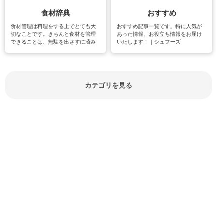
食材辞典
おすすめ
食材管理は料理をする上でとても大
おすすめ記事一覧です。特に人気が
切なことです。きちんと食材を管理
あった情報、お役立ち情報をお届け
できることは、無駄を出さすに済み
いたします！｜シュフーズ
節約にもつながりますね。買う時の
見分け方や保存方法、下処理方法な
どが分かる食材辞典は大いに役立つ
でしょう。食材に関するお役立ち情
報やお悩み解消情報など盛りだくさ
カテゴリを見る
んにご紹介しています。