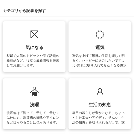
カテゴリから記事を探す
気になる
運気
SNSで人気のトピックや巷で話題の
運気を上げて毎日の生活を楽しく明
新商品など、役立つ最新情報を厳選
るく、ハッピーに過ごしたいですよ
してお届けします。
ね♪知れば取り入れてみたくなる風水
をはじめ、訪れたくなるパワースポ
ットや神社、お寺巡りなど運気をア
ップさせるための情報をご紹介して
います。
洗濯
生活の知恵
洗濯物は「洗って、干して、畳む」
毎日の暮らしが豊かになる、ちょっ
以外にも、洗濯槽の掃除やアイロン
とした工夫やアイディ。そんな「生
など日々やることは色々あります。
活の知恵」を取り入れるだけで、家
素材によっては、洗剤や洗い方を変
事が楽しくなったり便利になるでし
えなくてはいけません。梅雨の季節
ょう。日常のなかで、すぐに実践で