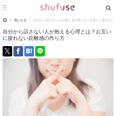
CATEGORY
記事カテゴリ
HOME
気になる
自分から話さない人が抱える心理とは？お互いに疲れない
気になる
自分から話さない人が抱える心理とは？お互い
運気
に疲れない距離感の作り方
洗濯
生活の知恵
お金
掃除
マナー
趣味
食材辞典
おすすめ