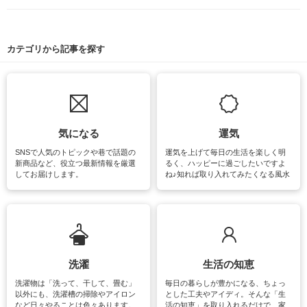
カテゴリから記事を探す
気になる
運気
SNSで人気のトピックや巷で話題の
運気を上げて毎日の生活を楽しく明
新商品など、役立つ最新情報を厳選
るく、ハッピーに過ごしたいですよ
してお届けします。
ね♪知れば取り入れてみたくなる風水
をはじめ、訪れたくなるパワースポ
ットや神社、お寺巡りなど運気をア
ップさせるための情報をご紹介して
います。
洗濯
生活の知恵
洗濯物は「洗って、干して、畳む」
毎日の暮らしが豊かになる、ちょっ
以外にも、洗濯槽の掃除やアイロン
とした工夫やアイディ。そんな「生
など日々やることは色々あります。
活の知恵」を取り入れるだけで、家