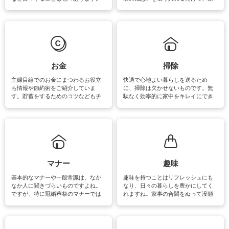
素材によっては、洗剤や洗い方を変
事が楽しくなったり便利になるでし
えなくてはいけません。梅雨の季節
ょう。日常のなかで、すぐに実践で
は部屋干しが多くなりニオイ対策も
きるおすすめの裏ワザをご紹介して
必要になりますね。カーテンやラグ
います。
マットなどの大きな洗濯物も、正し
い洗い方をすれば自宅で洗うことが
できます。洗濯に関するお役立ち情
報やお悩み解消のための情報をご紹
お金
掃除
介しています。
主婦目線でのお金にまつわるお役立
快適で心地よい暮らしを送るため
ち情報や節約術をご紹介していま
に、掃除は欠かせないものです。無
す。貯蓄をするためのコツなどもチ
駄なく効率的に家中をキレイにでき
ェックしてみて下さいね♪まだ実践し
るよう、場所ごとの掃除方法やコ
ていないものがあれば、ぜひ取り入
ツ、アイテムをご紹介しています。
れてみてはいかがでしょうか。
掃除が苦手、洗剤で手肌が荒れてし
まう、時間がない、など掃除に関す
るお悩みを解消できるお役立ち情報
がたくさんあります。
マナー
趣味
基本的なマナーや一般常識は、なか
趣味を持つことはリフレッシュにも
なか人に聞きづらいものですよね。
なり、日々の暮らしを豊かにしてく
ですが、特に冠婚葬祭のマナーでは
れますね。家事の合間をぬって没頭
失礼があってはいけませんので、失
できる時間は、忙しくしていても充
敗は避けたいところです。大人とし
実感が味わえます。特にガーデニン
て知っておきたいマナー全般のお役
グやハーブ栽培は人気があり、他に
立ち情報やお悩み解消情報をご紹介
も読書やカメラ、旅行など皆さんが