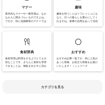
マナー
趣味
基本的なマナーや一般常識は、なか
趣味を持つことはリフレッシュにも
なか人に聞きづらいものですよね。
なり、日々の暮らしを豊かにしてく
ですが、特に冠婚葬祭のマナーでは
れますね。家事の合間をぬって没頭
失礼があってはいけませんので、失
できる時間は、忙しくしていても充
敗は避けたいところです。大人とし
実感が味わえます。特にガーデニン
て知っておきたいマナー全般のお役
グやハーブ栽培は人気があり、他に
立ち情報やお悩み解消情報をご紹介
も読書やカメラ、旅行など皆さんが
しています。
楽しめそうな趣味に関する情報をご
紹介しています。
食材辞典
おすすめ
食材管理は料理をする上でとても大
おすすめ記事一覧です。特に人気が
切なことです。きちんと食材を管理
あった情報、お役立ち情報をお届け
できることは、無駄を出さすに済み
いたします！｜シュフーズ
節約にもつながりますね。買う時の
見分け方や保存方法、下処理方法な
どが分かる食材辞典は大いに役立つ
でしょう。食材に関するお役立ち情
報やお悩み解消情報など盛りだくさ
カテゴリを見る
んにご紹介しています。