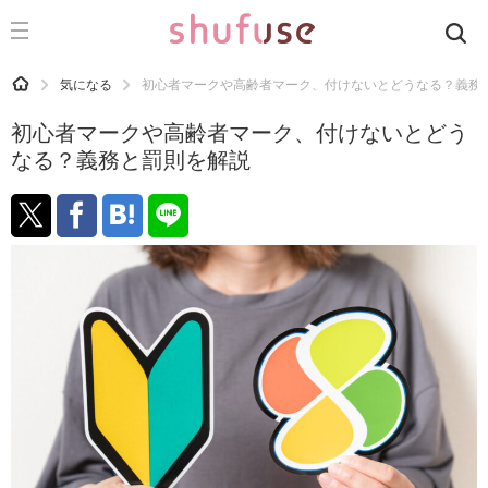
CATEGORY
記事カテゴリ
HOME
気になる
初心者マークや高齢者マーク、付けないとどうなる？義務
気になる
初心者マークや高齢者マーク、付けないとどう
運気
なる？義務と罰則を解説
洗濯
生活の知恵
お金
掃除
マナー
趣味
食材辞典
おすすめ