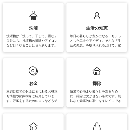
ップさせるための情報をご紹介して
います。
洗濯
生活の知恵
洗濯物は「洗って、干して、畳む」
毎日の暮らしが豊かになる、ちょっ
以外にも、洗濯槽の掃除やアイロン
とした工夫やアイディ。そんな「生
など日々やることは色々あります。
活の知恵」を取り入れるだけで、家
素材によっては、洗剤や洗い方を変
事が楽しくなったり便利になるでし
えなくてはいけません。梅雨の季節
ょう。日常のなかで、すぐに実践で
は部屋干しが多くなりニオイ対策も
きるおすすめの裏ワザをご紹介して
必要になりますね。カーテンやラグ
います。
マットなどの大きな洗濯物も、正し
い洗い方をすれば自宅で洗うことが
できます。洗濯に関するお役立ち情
報やお悩み解消のための情報をご紹
お金
掃除
介しています。
主婦目線でのお金にまつわるお役立
快適で心地よい暮らしを送るため
ち情報や節約術をご紹介していま
に、掃除は欠かせないものです。無
す。貯蓄をするためのコツなどもチ
駄なく効率的に家中をキレイにでき
ェックしてみて下さいね♪まだ実践し
るよう、場所ごとの掃除方法やコ
ていないものがあれば、ぜひ取り入
ツ、アイテムをご紹介しています。
れてみてはいかがでしょうか。
掃除が苦手、洗剤で手肌が荒れてし
まう、時間がない、など掃除に関す
るお悩みを解消できるお役立ち情報
がたくさんあります。