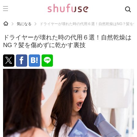
CATEGORY
記事カテゴリ
HOME
気になる
ドライヤーが壊れた時の代用６選！自然乾燥はNG？髪を
気になる
ドライヤーが壊れた時の代用６選！自然乾燥は
運気
NG？髪を傷めずに乾かす裏技
洗濯
生活の知恵
お金
掃除
マナー
趣味
食材辞典
おすすめ