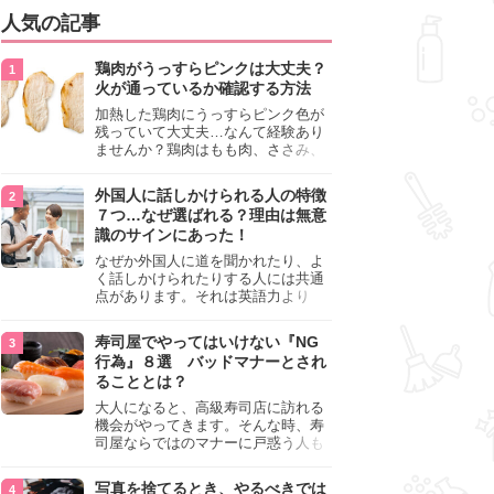
人気の記事
鶏肉がうっすらピンクは大丈夫？
火が通っているか確認する方法
加熱した鶏肉にうっすらピンク色が
残っていて大丈夫…なんて経験あり
ませんか？鶏肉はもも肉、ささみ、
手羽元など各部位によって食感や味
わいが異なり、いろいろと楽しめる
外国人に話しかけられる人の特徴
料理ですが、鶏肉は加熱した後でも
７つ…なぜ選ばれる？理由は無意
うっすらピンク色の部分が大丈夫な
識のサインにあった！
のと気になるときがあります。この
記事では生焼けか火が通っているの
なぜか外国人に道を聞かれたり、よ
かを確認する方法や、鶏肉を調理す
く話しかけられたりする人には共通
るときの注意点を紹介しますので、
点があります。それは英語力より
参考にしてみてくださいね。
も、無意識に発信している「話しか
けても大丈夫」というサインが関係
寿司屋でやってはいけない『NG
しています。よく選ばれる人の特徴
行為』８選 バッドマナーとされ
や、英語が苦手でも焦らない対処
ることとは？
法、自分を守るための注意点を詳し
く解説します。
大人になると、高級寿司店に訪れる
機会がやってきます。そんな時、寿
司屋ならではのマナーに戸惑う人も
少なくありません。本記事では、あ
らためて寿司屋でやってはいけない
写真を捨てるとき、やるべきでは