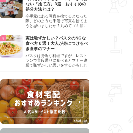
『NG行為』をチェックしましょう。
ない『捨て方』3選 おすすめの
処分方法とは？
今手元にある写真を捨てるとなった
際、どのような手段で写真を捨てよ
うと思いましたか？丸めてゴミ箱に
入れようと思った人は、要注意！写
真は個人情報が詰まっているので、
実は恥ずかしい？パスタのNGな
ただ丸めただけの状態で捨ててしま
食べ方６選！大人が身につけるべ
うのは危険です。写真にすべきでは
き食事のマナー
ない捨て方をまとめているので、ぜ
ひチェックしておきましょう。
パスタは身近な料理ですが、レスト
ランで普段通りに食べるとマナー違
反で恥ずかしい思いをするかもしれ
ません。スプーンの使用やすする音
など、日本人がやりがちな癖を把握
して、正しい食べ方を確認しましょ
う。大人の嗜みとして知っておきた
い新常識を解説します。