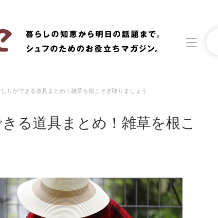
むしりができる道具まとめ！雑草を根こそぎ取りましょう
洗濯
生活の知恵
できる道具まとめ！雑草を根こ
食材辞典
おすすめ