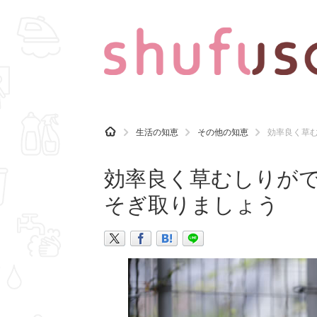
CATEGORY
記事カテゴリ
H
生活の知恵
その他の知恵
効率良く草
O
気になる
運気
M
E
効率良く草むしりが
マナー
趣味
そぎ取りましょう