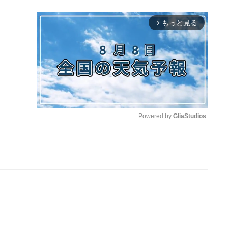
もっと見る
arrow_forward_ios
Powered by 
GliaStudios
M
u
t
e