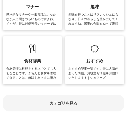
マナー
趣味
基本的なマナーや一般常識は、なか
趣味を持つことはリフレッシュにも
なか人に聞きづらいものですよね。
なり、日々の暮らしを豊かにしてく
ですが、特に冠婚葬祭のマナーでは
れますね。家事の合間をぬって没頭
失礼があってはいけませんので、失
できる時間は、忙しくしていても充
敗は避けたいところです。大人とし
実感が味わえます。特にガーデニン
て知っておきたいマナー全般のお役
グやハーブ栽培は人気があり、他に
立ち情報やお悩み解消情報をご紹介
も読書やカメラ、旅行など皆さんが
しています。
楽しめそうな趣味に関する情報をご
紹介しています。
食材辞典
おすすめ
食材管理は料理をする上でとても大
おすすめ記事一覧です。特に人気が
切なことです。きちんと食材を管理
あった情報、お役立ち情報をお届け
できることは、無駄を出さすに済み
いたします！｜シュフーズ
節約にもつながりますね。買う時の
見分け方や保存方法、下処理方法な
どが分かる食材辞典は大いに役立つ
でしょう。食材に関するお役立ち情
報やお悩み解消情報など盛りだくさ
カテゴリを見る
んにご紹介しています。