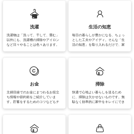
ップさせるための情報をご紹介して
います。
洗濯
生活の知恵
洗濯物は「洗って、干して、畳む」
毎日の暮らしが豊かになる、ちょっ
以外にも、洗濯槽の掃除やアイロン
とした工夫やアイディ。そんな「生
など日々やることは色々あります。
活の知恵」を取り入れるだけで、家
素材によっては、洗剤や洗い方を変
事が楽しくなったり便利になるでし
えなくてはいけません。梅雨の季節
ょう。日常のなかで、すぐに実践で
は部屋干しが多くなりニオイ対策も
きるおすすめの裏ワザをご紹介して
必要になりますね。カーテンやラグ
います。
マットなどの大きな洗濯物も、正し
い洗い方をすれば自宅で洗うことが
できます。洗濯に関するお役立ち情
報やお悩み解消のための情報をご紹
お金
掃除
介しています。
主婦目線でのお金にまつわるお役立
快適で心地よい暮らしを送るため
ち情報や節約術をご紹介していま
に、掃除は欠かせないものです。無
す。貯蓄をするためのコツなどもチ
駄なく効率的に家中をキレイにでき
ェックしてみて下さいね♪まだ実践し
るよう、場所ごとの掃除方法やコ
ていないものがあれば、ぜひ取り入
ツ、アイテムをご紹介しています。
れてみてはいかがでしょうか。
掃除が苦手、洗剤で手肌が荒れてし
まう、時間がない、など掃除に関す
るお悩みを解消できるお役立ち情報
がたくさんあります。