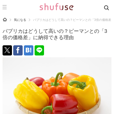
CATEGORY
記事カテゴリ
HOME
気になる
パプリカはどうして高いの？ピーマンとの「3倍の価格差
気になる
パプリカはどうして高いの？ピーマンとの「3
運気
倍の価格差」に納得できる理由
洗濯
生活の知恵
お金
掃除
マナー
趣味
食材辞典
おすすめ