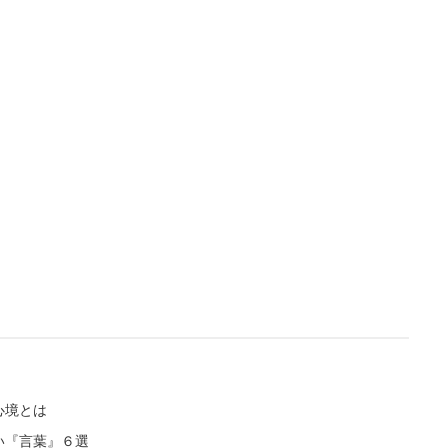
心境とは
い『言葉』６選