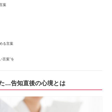
言葉
める言葉
い言葉”を
た…告知直後の心境とは