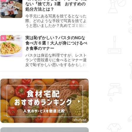
『NG行為』をチェックしましょう。
ない『捨て方』3選 おすすめの
処分方法とは？
今手元にある写真を捨てるとなった
際、どのような手段で写真を捨てよ
うと思いましたか？丸めてゴミ箱に
入れようと思った人は、要注意！写
真は個人情報が詰まっているので、
実は恥ずかしい？パスタのNGな
ただ丸めただけの状態で捨ててしま
食べ方６選！大人が身につけるべ
うのは危険です。写真にすべきでは
き食事のマナー
ない捨て方をまとめているので、ぜ
ひチェックしておきましょう。
パスタは身近な料理ですが、レスト
ランで普段通りに食べるとマナー違
反で恥ずかしい思いをするかもしれ
ません。スプーンの使用やすする音
など、日本人がやりがちな癖を把握
して、正しい食べ方を確認しましょ
う。大人の嗜みとして知っておきた
い新常識を解説します。