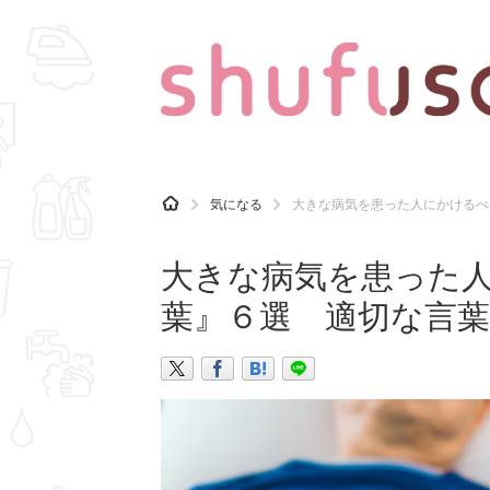
CATEGORY
記事カテゴリ
H
気になる
大きな病気を患った人にかけるべ
O
気になる
運気
M
E
大きな病気を患った
マナー
趣味
葉』６選 適切な言