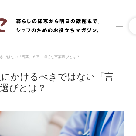
きではない『言葉』６選 適切な言葉選びとは？
洗濯
生活の知恵
人にかけるべきではない『言
食材辞典
おすすめ
葉選びとは？