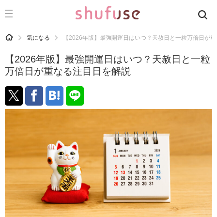
CATEGORY
記事カテゴリ
HOME
気になる
【2026年版】最強開運日はいつ？天赦日と一粒万倍日が
気になる
【2026年版】最強開運日はいつ？天赦日と一粒
運気
万倍日が重なる注目日を解説
洗濯
生活の知恵
お金
掃除
マナー
趣味
食材辞典
おすすめ