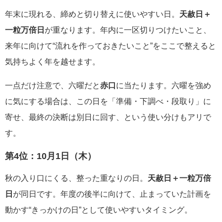
年末に現れる、締めと切り替えに使いやすい日。
天赦日＋
一粒万倍日
が重なります。年内に一区切りつけたいこと、
来年に向けて“流れを作っておきたいこと”をここで整えると
気持ちよく年を越せます。
一点だけ注意で、六曜だと
赤口
に当たります。六曜を強め
に気にする場合は、この日を「準備・下調べ・段取り」に
寄せ、最終の決断は別日に回す、という使い分けもアリで
す。
第4位：
10月1日（木）
秋の入り口にくる、整った重なりの日。
天赦日＋一粒万倍
日
が同日です。年度の後半に向けて、止まっていた計画を
動かす“きっかけの日”として使いやすいタイミング。