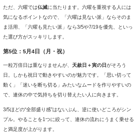
ただ、六曜では
仏滅
に当たります。六曜を重視する人には
気になるポイントなので、「六曜は見ない派」ならそのま
ま活用、「六曜も見たい派」なら3/5や7/19を優先、といっ
た選び方がスッキリします。
第5位：
5月4日（月・祝）
一粒万倍日は重なりませんが、
天赦日＋寅の日
がそろう
日。しかも祝日で動きやすいのが魅力です。「思い切って
動く」「迷いを断ち切る」みたいなムードを作りやすいの
で、連休の中で気持ちを切り替えたい人に向きます。
3/5ほどの“全部盛り感”はないぶん、逆に使いどころがシン
プル。やることを1つに絞って、連休の流れにうまく乗せる
と満足度が上がります。