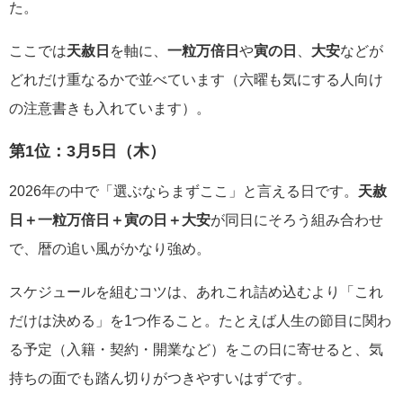
た。
ここでは
天赦日
を軸に、
一粒万倍日
や
寅の日
、
大安
などが
どれだけ重なるかで並べています（六曜も気にする人向け
の注意書きも入れています）。
第1位：
3月5日（木）
2026年の中で「選ぶならまずここ」と言える日です。
天赦
日＋一粒万倍日＋寅の日＋大安
が同日にそろう組み合わせ
で、暦の追い風がかなり強め。
スケジュールを組むコツは、あれこれ詰め込むより「これ
だけは決める」を1つ作ること。たとえば人生の節目に関わ
る予定（入籍・契約・開業など）をこの日に寄せると、気
持ちの面でも踏ん切りがつきやすいはずです。