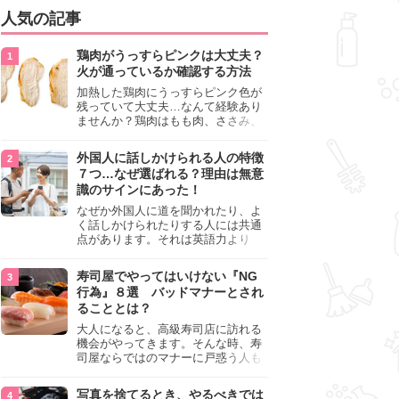
人気の記事
鶏肉がうっすらピンクは大丈夫？
火が通っているか確認する方法
加熱した鶏肉にうっすらピンク色が
残っていて大丈夫…なんて経験あり
ませんか？鶏肉はもも肉、ささみ、
手羽元など各部位によって食感や味
わいが異なり、いろいろと楽しめる
外国人に話しかけられる人の特徴
料理ですが、鶏肉は加熱した後でも
７つ…なぜ選ばれる？理由は無意
うっすらピンク色の部分が大丈夫な
識のサインにあった！
のと気になるときがあります。この
記事では生焼けか火が通っているの
なぜか外国人に道を聞かれたり、よ
かを確認する方法や、鶏肉を調理す
く話しかけられたりする人には共通
るときの注意点を紹介しますので、
点があります。それは英語力より
参考にしてみてくださいね。
も、無意識に発信している「話しか
けても大丈夫」というサインが関係
寿司屋でやってはいけない『NG
しています。よく選ばれる人の特徴
行為』８選 バッドマナーとされ
や、英語が苦手でも焦らない対処
ることとは？
法、自分を守るための注意点を詳し
く解説します。
大人になると、高級寿司店に訪れる
機会がやってきます。そんな時、寿
司屋ならではのマナーに戸惑う人も
少なくありません。本記事では、あ
らためて寿司屋でやってはいけない
写真を捨てるとき、やるべきでは