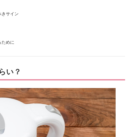
べきサイン
るために
らい？