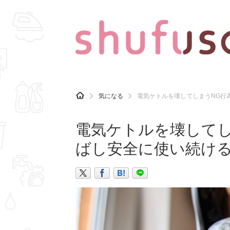
CATEGORY
記事カテゴリ
H
気になる
電気ケトルを壊してしまうNG行
O
気になる
運気
M
E
電気ケトルを壊してし
マナー
趣味
ばし安全に使い続け