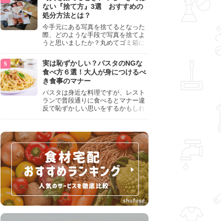
『NG行為』をチェックしましょう。
ない『捨て方』3選 おすすめの
処分方法とは？
今手元にある写真を捨てるとなった
際、どのような手段で写真を捨てよ
うと思いましたか？丸めてゴミ箱に
入れようと思った人は、要注意！写
真は個人情報が詰まっているので、
実は恥ずかしい？パスタのNGな
ただ丸めただけの状態で捨ててしま
食べ方６選！大人が身につけるべ
うのは危険です。写真にすべきでは
き食事のマナー
ない捨て方をまとめているので、ぜ
ひチェックしておきましょう。
パスタは身近な料理ですが、レスト
ランで普段通りに食べるとマナー違
反で恥ずかしい思いをするかもしれ
ません。スプーンの使用やすする音
など、日本人がやりがちな癖を把握
して、正しい食べ方を確認しましょ
う。大人の嗜みとして知っておきた
い新常識を解説します。