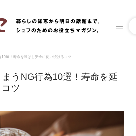
為10選！寿命を延ばし安全に使い続けるコツ
洗濯
生活の知恵
まうNG行為10選！寿命を延
食材辞典
おすすめ
るコツ