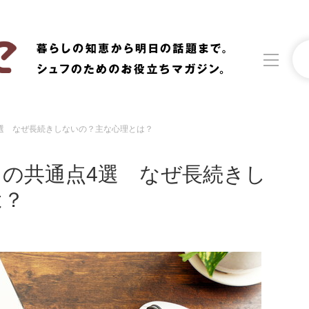
選 なぜ長続きしないの？主な心理とは？
洗濯
生活の知恵
の共通点4選 なぜ長続きし
食材辞典
おすすめ
は？