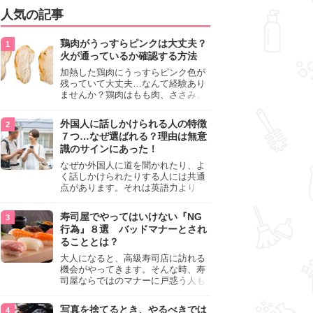
人気の記事
鶏肉がうっすらピンクは大丈夫？
火が通っているか確認する方法
加熱した鶏肉にうっすらピンク色が
残っていて大丈夫…なんて経験あり
ませんか？鶏肉はもも肉、ささみ、
手羽元など各部位によって食感や味
わいが異なり、いろいろと楽しめる
外国人に話しかけられる人の特徴
料理ですが、鶏肉は加熱した後でも
７つ…なぜ選ばれる？理由は無意
うっすらピンク色の部分が大丈夫な
識のサインにあった！
のと気になるときがあります。この
記事では生焼けか火が通っているの
なぜか外国人に道を聞かれたり、よ
かを確認する方法や、鶏肉を調理す
く話しかけられたりする人には共通
るときの注意点を紹介しますので、
点があります。それは英語力より
参考にしてみてくださいね。
も、無意識に発信している「話しか
けても大丈夫」というサインが関係
寿司屋でやってはいけない『NG
しています。よく選ばれる人の特徴
行為』８選 バッドマナーとされ
や、英語が苦手でも焦らない対処
ることとは？
法、自分を守るための注意点を詳し
く解説します。
大人になると、高級寿司店に訪れる
機会がやってきます。そんな時、寿
司屋ならではのマナーに戸惑う人も
少なくありません。本記事では、あ
らためて寿司屋でやってはいけない
写真を捨てるとき、やるべきでは