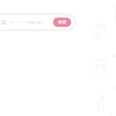
お金
掃除