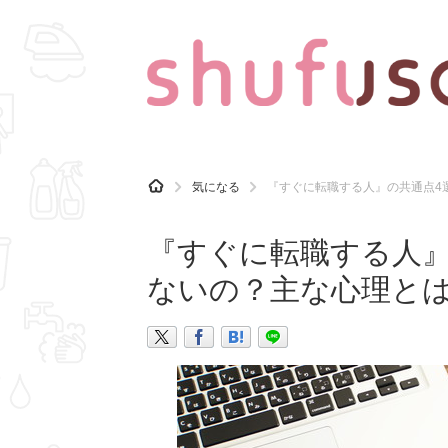
CATEGORY
記事カテゴリ
H
気になる
『すぐに転職する人』の共通点4
O
気になる
運気
M
E
『すぐに転職する人』
マナー
趣味
ないの？主な心理と