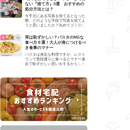
『NG行為』をチェックしましょう。
ない『捨て方』3選 おすすめの
処分方法とは？
今手元にある写真を捨てるとなった
際、どのような手段で写真を捨てよ
うと思いましたか？丸めてゴミ箱に
入れようと思った人は、要注意！写
真は個人情報が詰まっているので、
実は恥ずかしい？パスタのNGな
ただ丸めただけの状態で捨ててしま
食べ方６選！大人が身につけるべ
うのは危険です。写真にすべきでは
き食事のマナー
ない捨て方をまとめているので、ぜ
ひチェックしておきましょう。
パスタは身近な料理ですが、レスト
ランで普段通りに食べるとマナー違
反で恥ずかしい思いをするかもしれ
ません。スプーンの使用やすする音
など、日本人がやりがちな癖を把握
して、正しい食べ方を確認しましょ
う。大人の嗜みとして知っておきた
い新常識を解説します。