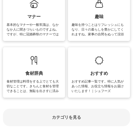
るお悩みを解消できるお役立ち情報
がたくさんあります。
マナー
趣味
基本的なマナーや一般常識は、なか
趣味を持つことはリフレッシュにも
なか人に聞きづらいものですよね。
なり、日々の暮らしを豊かにしてく
ですが、特に冠婚葬祭のマナーでは
れますね。家事の合間をぬって没頭
失礼があってはいけませんので、失
できる時間は、忙しくしていても充
敗は避けたいところです。大人とし
実感が味わえます。特にガーデニン
て知っておきたいマナー全般のお役
グやハーブ栽培は人気があり、他に
立ち情報やお悩み解消情報をご紹介
も読書やカメラ、旅行など皆さんが
しています。
楽しめそうな趣味に関する情報をご
紹介しています。
食材辞典
おすすめ
食材管理は料理をする上でとても大
おすすめ記事一覧です。特に人気が
切なことです。きちんと食材を管理
あった情報、お役立ち情報をお届け
できることは、無駄を出さすに済み
いたします！｜シュフーズ
節約にもつながりますね。買う時の
見分け方や保存方法、下処理方法な
どが分かる食材辞典は大いに役立つ
でしょう。食材に関するお役立ち情
報やお悩み解消情報など盛りだくさ
カテゴリを見る
んにご紹介しています。