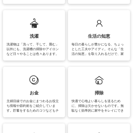
をはじめ、訪れたくなるパワースポ
ットや神社、お寺巡りなど運気をア
ップさせるための情報をご紹介して
います。
洗濯
生活の知恵
洗濯物は「洗って、干して、畳む」
毎日の暮らしが豊かになる、ちょっ
以外にも、洗濯槽の掃除やアイロン
とした工夫やアイディ。そんな「生
など日々やることは色々あります。
活の知恵」を取り入れるだけで、家
素材によっては、洗剤や洗い方を変
事が楽しくなったり便利になるでし
えなくてはいけません。梅雨の季節
ょう。日常のなかで、すぐに実践で
は部屋干しが多くなりニオイ対策も
きるおすすめの裏ワザをご紹介して
必要になりますね。カーテンやラグ
います。
マットなどの大きな洗濯物も、正し
い洗い方をすれば自宅で洗うことが
できます。洗濯に関するお役立ち情
報やお悩み解消のための情報をご紹
お金
掃除
介しています。
主婦目線でのお金にまつわるお役立
快適で心地よい暮らしを送るため
ち情報や節約術をご紹介していま
に、掃除は欠かせないものです。無
す。貯蓄をするためのコツなどもチ
駄なく効率的に家中をキレイにでき
ェックしてみて下さいね♪まだ実践し
るよう、場所ごとの掃除方法やコ
ていないものがあれば、ぜひ取り入
ツ、アイテムをご紹介しています。
れてみてはいかがでしょうか。
掃除が苦手、洗剤で手肌が荒れてし
まう、時間がない、など掃除に関す