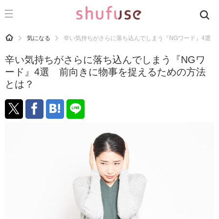
CATEGORY
記事カテゴリ
HOME
気になる
辛い気持ちがさらに落ち込んでしまう『NGワード』4選 
気になる
辛い気持ちがさらに落ち込んでしまう『NGワ
運気
ード』4選 前向きに物事を捉えるための方法
とは？
洗濯
生活の知恵
お金
掃除
マナー
趣味
食材辞典
おすすめ