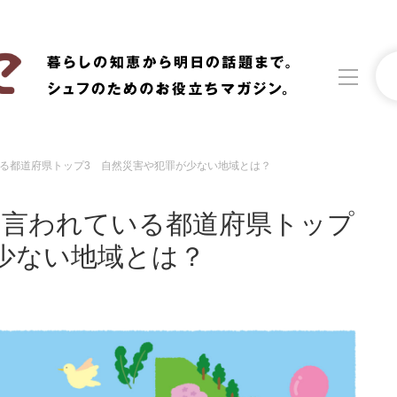
る都道府県トップ3 自然災害や犯罪が少ない地域とは？
洗濯
生活の知恵
と言われている都道府県トップ
食材辞典
おすすめ
少ない地域とは？