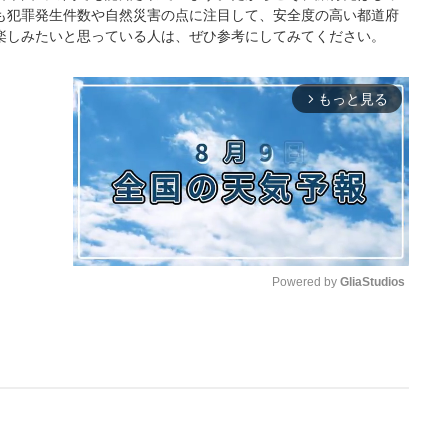
も犯罪発生件数や自然災害の点に注目して、安全度の高い都道府
楽しみたいと思っている人は、ぜひ参考にしてみてください。
もっと見る
arrow_forward_ios
Powered by 
GliaStudios
M
u
t
e