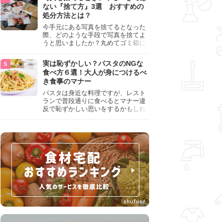
『NG行為』をチェックしましょう。
ない『捨て方』3選 おすすめの
処分方法とは？
今手元にある写真を捨てるとなった
際、どのような手段で写真を捨てよ
うと思いましたか？丸めてゴミ箱に
入れようと思った人は、要注意！写
真は個人情報が詰まっているので、
実は恥ずかしい？パスタのNGな
ただ丸めただけの状態で捨ててしま
食べ方６選！大人が身につけるべ
うのは危険です。写真にすべきでは
き食事のマナー
ない捨て方をまとめているので、ぜ
ひチェックしておきましょう。
パスタは身近な料理ですが、レスト
ランで普段通りに食べるとマナー違
反で恥ずかしい思いをするかもしれ
ません。スプーンの使用やすする音
など、日本人がやりがちな癖を把握
して、正しい食べ方を確認しましょ
う。大人の嗜みとして知っておきた
い新常識を解説します。