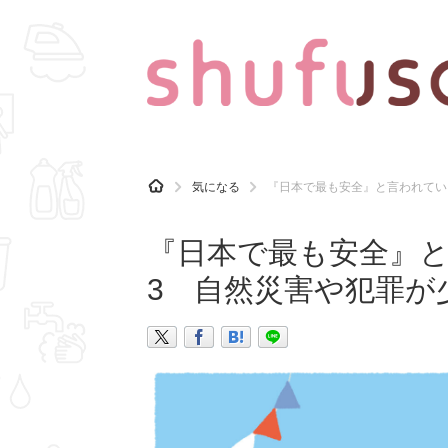
CATEGORY
記事カテゴリ
H
気になる
『日本で最も安全』と言われてい
O
気になる
運気
M
E
『日本で最も安全』
マナー
趣味
3 自然災害や犯罪が