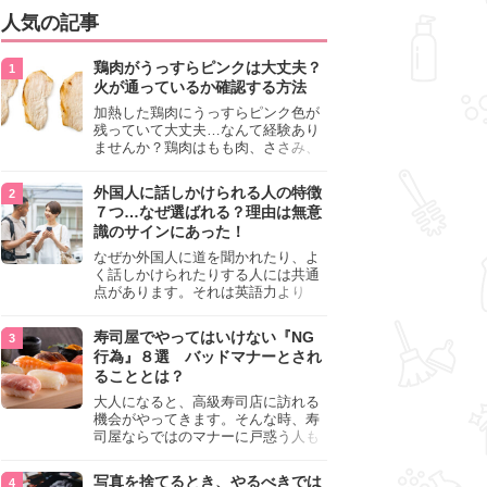
人気の記事
鶏肉がうっすらピンクは大丈夫？
火が通っているか確認する方法
加熱した鶏肉にうっすらピンク色が
残っていて大丈夫…なんて経験あり
ませんか？鶏肉はもも肉、ささみ、
手羽元など各部位によって食感や味
わいが異なり、いろいろと楽しめる
外国人に話しかけられる人の特徴
料理ですが、鶏肉は加熱した後でも
７つ…なぜ選ばれる？理由は無意
うっすらピンク色の部分が大丈夫な
識のサインにあった！
のと気になるときがあります。この
記事では生焼けか火が通っているの
なぜか外国人に道を聞かれたり、よ
かを確認する方法や、鶏肉を調理す
く話しかけられたりする人には共通
るときの注意点を紹介しますので、
点があります。それは英語力より
参考にしてみてくださいね。
も、無意識に発信している「話しか
けても大丈夫」というサインが関係
寿司屋でやってはいけない『NG
しています。よく選ばれる人の特徴
行為』８選 バッドマナーとされ
や、英語が苦手でも焦らない対処
ることとは？
法、自分を守るための注意点を詳し
く解説します。
大人になると、高級寿司店に訪れる
機会がやってきます。そんな時、寿
司屋ならではのマナーに戸惑う人も
少なくありません。本記事では、あ
らためて寿司屋でやってはいけない
写真を捨てるとき、やるべきでは