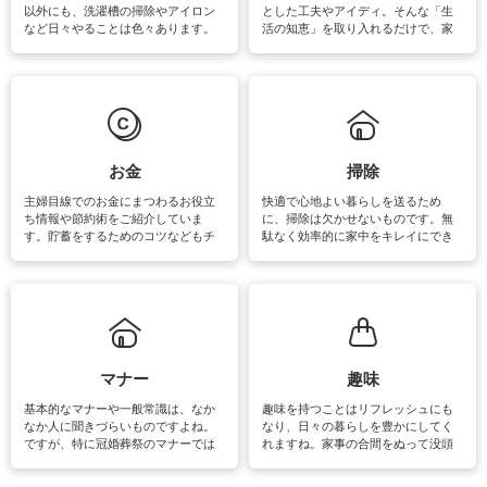
以外にも、洗濯槽の掃除やアイロン
とした工夫やアイディ。そんな「生
など日々やることは色々あります。
活の知恵」を取り入れるだけで、家
素材によっては、洗剤や洗い方を変
事が楽しくなったり便利になるでし
えなくてはいけません。梅雨の季節
ょう。日常のなかで、すぐに実践で
は部屋干しが多くなりニオイ対策も
きるおすすめの裏ワザをご紹介して
必要になりますね。カーテンやラグ
います。
マットなどの大きな洗濯物も、正し
い洗い方をすれば自宅で洗うことが
できます。洗濯に関するお役立ち情
報やお悩み解消のための情報をご紹
お金
掃除
介しています。
主婦目線でのお金にまつわるお役立
快適で心地よい暮らしを送るため
ち情報や節約術をご紹介していま
に、掃除は欠かせないものです。無
す。貯蓄をするためのコツなどもチ
駄なく効率的に家中をキレイにでき
ェックしてみて下さいね♪まだ実践し
るよう、場所ごとの掃除方法やコ
ていないものがあれば、ぜひ取り入
ツ、アイテムをご紹介しています。
れてみてはいかがでしょうか。
掃除が苦手、洗剤で手肌が荒れてし
まう、時間がない、など掃除に関す
るお悩みを解消できるお役立ち情報
がたくさんあります。
マナー
趣味
基本的なマナーや一般常識は、なか
趣味を持つことはリフレッシュにも
なか人に聞きづらいものですよね。
なり、日々の暮らしを豊かにしてく
ですが、特に冠婚葬祭のマナーでは
れますね。家事の合間をぬって没頭
失礼があってはいけませんので、失
できる時間は、忙しくしていても充
敗は避けたいところです。大人とし
実感が味わえます。特にガーデニン