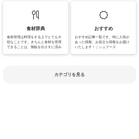
て知っておきたいマナー全般のお役
グやハーブ栽培は人気があり、他に
立ち情報やお悩み解消情報をご紹介
も読書やカメラ、旅行など皆さんが
しています。
楽しめそうな趣味に関する情報をご
紹介しています。
食材辞典
おすすめ
食材管理は料理をする上でとても大
おすすめ記事一覧です。特に人気が
切なことです。きちんと食材を管理
あった情報、お役立ち情報をお届け
できることは、無駄を出さすに済み
いたします！｜シュフーズ
節約にもつながりますね。買う時の
見分け方や保存方法、下処理方法な
どが分かる食材辞典は大いに役立つ
でしょう。食材に関するお役立ち情
報やお悩み解消情報など盛りだくさ
カテゴリを見る
んにご紹介しています。