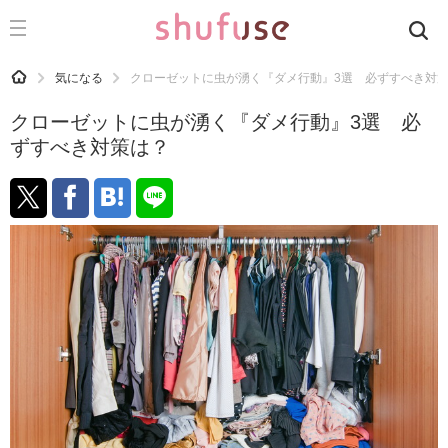
CATEGORY
記事カテゴリ
HOME
気になる
クローゼットに虫が湧く『ダメ行動』3選 必ずすべき対
気になる
クローゼットに虫が湧く『ダメ行動』3選 必
運気
ずすべき対策は？
洗濯
生活の知恵
お金
掃除
マナー
趣味
食材辞典
おすすめ