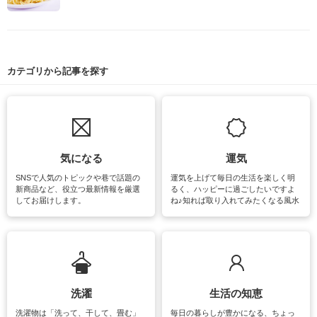
カテゴリから記事を探す
気になる
運気
SNSで人気のトピックや巷で話題の
運気を上げて毎日の生活を楽しく明
新商品など、役立つ最新情報を厳選
るく、ハッピーに過ごしたいですよ
してお届けします。
ね♪知れば取り入れてみたくなる風水
をはじめ、訪れたくなるパワースポ
ットや神社、お寺巡りなど運気をア
ップさせるための情報をご紹介して
います。
洗濯
生活の知恵
洗濯物は「洗って、干して、畳む」
毎日の暮らしが豊かになる、ちょっ