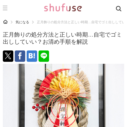
CATEGORY
記事カテゴリ
HOME
気になる
正月飾りの処分方法と正しい時期…自宅でゴミ出ししてい
気になる
正月飾りの処分方法と正しい時期…自宅でゴミ
運気
出ししていい？お清め手順を解説
洗濯
生活の知恵
お金
掃除
マナー
趣味
食材辞典
おすすめ