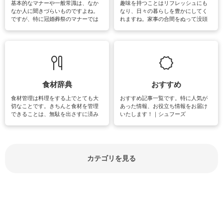
基本的なマナーや一般常識は、なか
趣味を持つことはリフレッシュにも
なか人に聞きづらいものですよね。
なり、日々の暮らしを豊かにしてく
ですが、特に冠婚葬祭のマナーでは
れますね。家事の合間をぬって没頭
失礼があってはいけませんので、失
できる時間は、忙しくしていても充
敗は避けたいところです。大人とし
実感が味わえます。特にガーデニン
て知っておきたいマナー全般のお役
グやハーブ栽培は人気があり、他に
立ち情報やお悩み解消情報をご紹介
も読書やカメラ、旅行など皆さんが
しています。
楽しめそうな趣味に関する情報をご
紹介しています。
食材辞典
おすすめ
食材管理は料理をする上でとても大
おすすめ記事一覧です。特に人気が
切なことです。きちんと食材を管理
あった情報、お役立ち情報をお届け
できることは、無駄を出さすに済み
いたします！｜シュフーズ
節約にもつながりますね。買う時の
見分け方や保存方法、下処理方法な
どが分かる食材辞典は大いに役立つ
でしょう。食材に関するお役立ち情
報やお悩み解消情報など盛りだくさ
カテゴリを見る
んにご紹介しています。