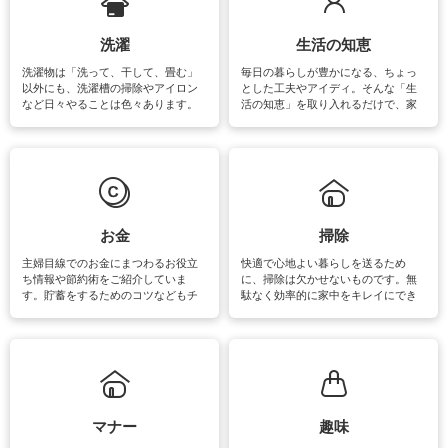
洗濯
生活の知恵
洗濯物は「洗って、干して、畳む」
毎日の暮らしが豊かになる、ちょっ
以外にも、洗濯槽の掃除やアイロン
とした工夫やアイディ。そんな「生
など日々やることは色々あります。
活の知恵」を取り入れるだけで、家
素材によっては、洗剤や洗い方を変
事が楽しくなったり便利になるでし
えなくてはいけません。梅雨の季節
ょう。日常のなかで、すぐに実践で
は部屋干しが多くなりニオイ対策も
きるおすすめの裏ワザをご紹介して
必要になりますね。カーテンやラグ
います。
マットなどの大きな洗濯物も、正し
い洗い方をすれば自宅で洗うことが
できます。洗濯に関するお役立ち情
報やお悩み解消のための情報をご紹
お金
掃除
介しています。
主婦目線でのお金にまつわるお役立
快適で心地よい暮らしを送るため
ち情報や節約術をご紹介していま
に、掃除は欠かせないものです。無
す。貯蓄をするためのコツなどもチ
駄なく効率的に家中をキレイにでき
ェックしてみて下さいね♪まだ実践し
るよう、場所ごとの掃除方法やコ
ていないものがあれば、ぜひ取り入
ツ、アイテムをご紹介しています。
れてみてはいかがでしょうか。
掃除が苦手、洗剤で手肌が荒れてし
まう、時間がない、など掃除に関す
るお悩みを解消できるお役立ち情報
がたくさんあります。
マナー
趣味