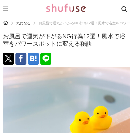
CATEGORY
記事カテゴリ
HOME
気になる
お風呂で運気が下がるNG行為12選！風水で浴室をパワー
気になる
お風呂で運気が下がるNG行為12選！風水で浴
運気
室をパワースポットに変える秘訣
洗濯
生活の知恵
お金
掃除
マナー
趣味
食材辞典
おすすめ