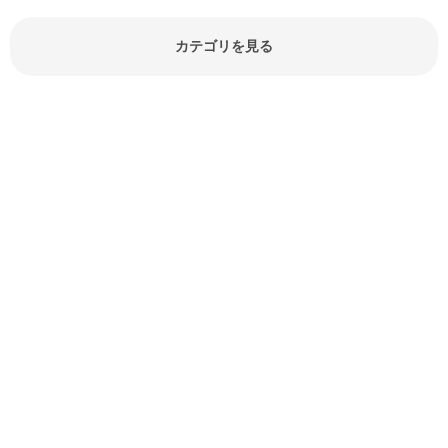
どが分かる食材辞典は大いに役立つ
でしょう。食材に関するお役立ち情
報やお悩み解消情報など盛りだくさ
カテゴリを見る
んにご紹介しています。