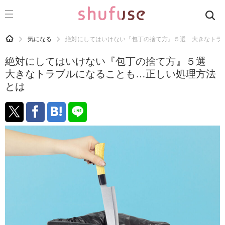
CATEGORY
記事カテゴリ
HOME
気になる
絶対にしてはいけない『包丁の捨て方』５選 大きなトラ
気になる
絶対にしてはいけない『包丁の捨て方』５選
運気
大きなトラブルになることも…正しい処理方法
とは
洗濯
生活の知恵
お金
掃除
マナー
趣味
食材辞典
おすすめ