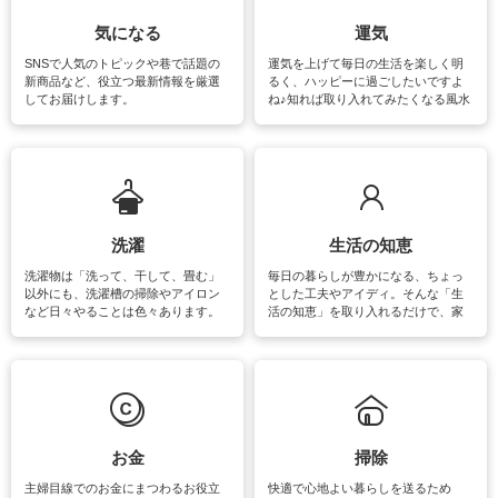
気になる
運気
SNSで人気のトピックや巷で話題の
運気を上げて毎日の生活を楽しく明
新商品など、役立つ最新情報を厳選
るく、ハッピーに過ごしたいですよ
してお届けします。
ね♪知れば取り入れてみたくなる風水
をはじめ、訪れたくなるパワースポ
ットや神社、お寺巡りなど運気をア
ップさせるための情報をご紹介して
います。
洗濯
生活の知恵
洗濯物は「洗って、干して、畳む」
毎日の暮らしが豊かになる、ちょっ
以外にも、洗濯槽の掃除やアイロン
とした工夫やアイディ。そんな「生
など日々やることは色々あります。
活の知恵」を取り入れるだけで、家
素材によっては、洗剤や洗い方を変
事が楽しくなったり便利になるでし
えなくてはいけません。梅雨の季節
ょう。日常のなかで、すぐに実践で
は部屋干しが多くなりニオイ対策も
きるおすすめの裏ワザをご紹介して
必要になりますね。カーテンやラグ
います。
マットなどの大きな洗濯物も、正し
い洗い方をすれば自宅で洗うことが
できます。洗濯に関するお役立ち情
報やお悩み解消のための情報をご紹
お金
掃除
介しています。
主婦目線でのお金にまつわるお役立
快適で心地よい暮らしを送るため