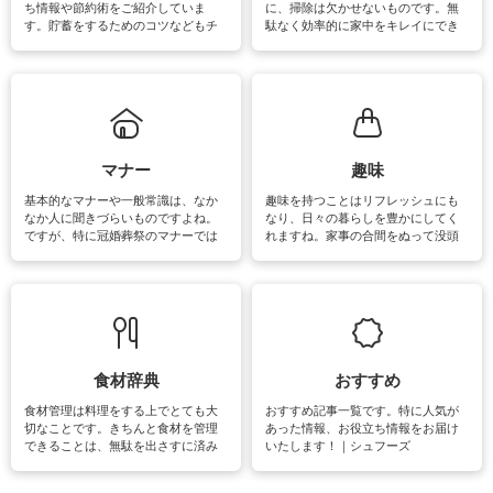
ち情報や節約術をご紹介していま
に、掃除は欠かせないものです。無
す。貯蓄をするためのコツなどもチ
駄なく効率的に家中をキレイにでき
ェックしてみて下さいね♪まだ実践し
るよう、場所ごとの掃除方法やコ
ていないものがあれば、ぜひ取り入
ツ、アイテムをご紹介しています。
れてみてはいかがでしょうか。
掃除が苦手、洗剤で手肌が荒れてし
まう、時間がない、など掃除に関す
るお悩みを解消できるお役立ち情報
がたくさんあります。
マナー
趣味
基本的なマナーや一般常識は、なか
趣味を持つことはリフレッシュにも
なか人に聞きづらいものですよね。
なり、日々の暮らしを豊かにしてく
ですが、特に冠婚葬祭のマナーでは
れますね。家事の合間をぬって没頭
失礼があってはいけませんので、失
できる時間は、忙しくしていても充
敗は避けたいところです。大人とし
実感が味わえます。特にガーデニン
て知っておきたいマナー全般のお役
グやハーブ栽培は人気があり、他に
立ち情報やお悩み解消情報をご紹介
も読書やカメラ、旅行など皆さんが
しています。
楽しめそうな趣味に関する情報をご
紹介しています。
食材辞典
おすすめ
食材管理は料理をする上でとても大
おすすめ記事一覧です。特に人気が
切なことです。きちんと食材を管理
あった情報、お役立ち情報をお届け
できることは、無駄を出さすに済み
いたします！｜シュフーズ
節約にもつながりますね。買う時の
見分け方や保存方法、下処理方法な