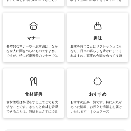
ェックしてみて下さいね♪まだ実践し
るよう、場所ごとの掃除方法やコ
ていないものがあれば、ぜひ取り入
ツ、アイテムをご紹介しています。
れてみてはいかがでしょうか。
掃除が苦手、洗剤で手肌が荒れてし
まう、時間がない、など掃除に関す
るお悩みを解消できるお役立ち情報
がたくさんあります。
マナー
趣味
基本的なマナーや一般常識は、なか
趣味を持つことはリフレッシュにも
なか人に聞きづらいものですよね。
なり、日々の暮らしを豊かにしてく
ですが、特に冠婚葬祭のマナーでは
れますね。家事の合間をぬって没頭
失礼があってはいけませんので、失
できる時間は、忙しくしていても充
敗は避けたいところです。大人とし
実感が味わえます。特にガーデニン
て知っておきたいマナー全般のお役
グやハーブ栽培は人気があり、他に
立ち情報やお悩み解消情報をご紹介
も読書やカメラ、旅行など皆さんが
しています。
楽しめそうな趣味に関する情報をご
紹介しています。
食材辞典
おすすめ
食材管理は料理をする上でとても大
おすすめ記事一覧です。特に人気が
切なことです。きちんと食材を管理
あった情報、お役立ち情報をお届け
できることは、無駄を出さすに済み
いたします！｜シュフーズ
節約にもつながりますね。買う時の
見分け方や保存方法、下処理方法な
どが分かる食材辞典は大いに役立つ
でしょう。食材に関するお役立ち情