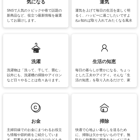
気になる
運気
SNSで人気のトピックや巷で話題の
運気を上げて毎日の生活を楽しく明
新商品など、役立つ最新情報を厳選
るく、ハッピーに過ごしたいですよ
してお届けします。
ね♪知れば取り入れてみたくなる風水
をはじめ、訪れたくなるパワースポ
ットや神社、お寺巡りなど運気をア
ップさせるための情報をご紹介して
います。
洗濯
生活の知恵
洗濯物は「洗って、干して、畳む」
毎日の暮らしが豊かになる、ちょっ
以外にも、洗濯槽の掃除やアイロン
とした工夫やアイディ。そんな「生
など日々やることは色々あります。
活の知恵」を取り入れるだけで、家
素材によっては、洗剤や洗い方を変
事が楽しくなったり便利になるでし
えなくてはいけません。梅雨の季節
ょう。日常のなかで、すぐに実践で
は部屋干しが多くなりニオイ対策も
きるおすすめの裏ワザをご紹介して
必要になりますね。カーテンやラグ
います。
マットなどの大きな洗濯物も、正し
い洗い方をすれば自宅で洗うことが
できます。洗濯に関するお役立ち情
報やお悩み解消のための情報をご紹
お金
掃除
介しています。
主婦目線でのお金にまつわるお役立
快適で心地よい暮らしを送るため
ち情報や節約術をご紹介していま
に、掃除は欠かせないものです。無
す。貯蓄をするためのコツなどもチ
駄なく効率的に家中をキレイにでき