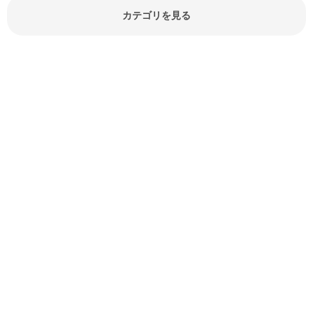
報やお悩み解消情報など盛りだくさ
カテゴリを見る
んにご紹介しています。