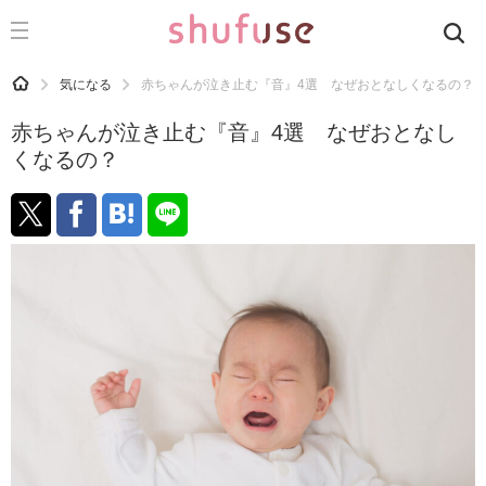
CATEGORY
記事カテゴリ
HOME
気になる
赤ちゃんが泣き止む『音』4選 なぜおとなしくなるの？
気になる
赤ちゃんが泣き止む『音』4選 なぜおとなし
運気
くなるの？
洗濯
生活の知恵
お金
掃除
マナー
趣味
食材辞典
おすすめ