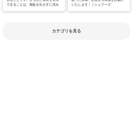
できることは、無駄を出さすに済み
いたします！｜シュフーズ
節約にもつながりますね。買う時の
見分け方や保存方法、下処理方法な
どが分かる食材辞典は大いに役立つ
でしょう。食材に関するお役立ち情
報やお悩み解消情報など盛りだくさ
カテゴリを見る
んにご紹介しています。