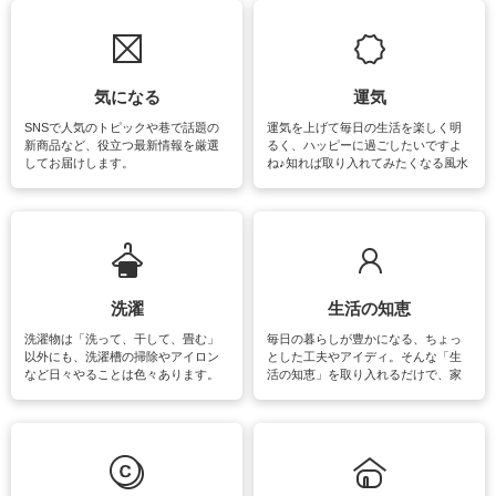
気になる
運気
SNSで人気のトピックや巷で話題の
運気を上げて毎日の生活を楽しく明
新商品など、役立つ最新情報を厳選
るく、ハッピーに過ごしたいですよ
してお届けします。
ね♪知れば取り入れてみたくなる風水
をはじめ、訪れたくなるパワースポ
ットや神社、お寺巡りなど運気をア
ップさせるための情報をご紹介して
います。
洗濯
生活の知恵
洗濯物は「洗って、干して、畳む」
毎日の暮らしが豊かになる、ちょっ
以外にも、洗濯槽の掃除やアイロン
とした工夫やアイディ。そんな「生
など日々やることは色々あります。
活の知恵」を取り入れるだけで、家
素材によっては、洗剤や洗い方を変
事が楽しくなったり便利になるでし
えなくてはいけません。梅雨の季節
ょう。日常のなかで、すぐに実践で
は部屋干しが多くなりニオイ対策も
きるおすすめの裏ワザをご紹介して
必要になりますね。カーテンやラグ
います。
マットなどの大きな洗濯物も、正し
い洗い方をすれば自宅で洗うことが