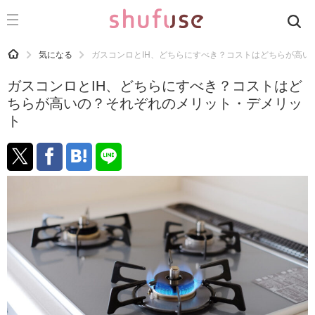
CATEGORY
記事カテゴリ
HOME
気になる
ガスコンロとIH、どちらにすべき？コストはどちらが高い
気になる
ガスコンロとIH、どちらにすべき？コストはど
運気
ちらが高いの？それぞれのメリット・デメリッ
ト
洗濯
生活の知恵
お金
掃除
マナー
趣味
食材辞典
おすすめ