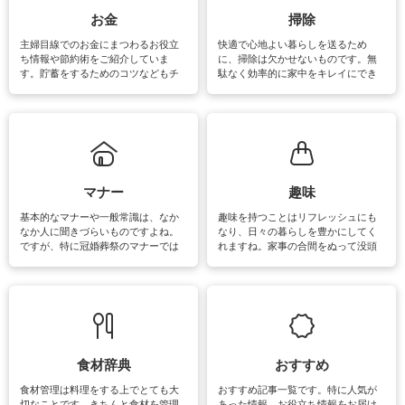
できます。洗濯に関するお役立ち情
報やお悩み解消のための情報をご紹
お金
掃除
介しています。
主婦目線でのお金にまつわるお役立
快適で心地よい暮らしを送るため
ち情報や節約術をご紹介していま
に、掃除は欠かせないものです。無
す。貯蓄をするためのコツなどもチ
駄なく効率的に家中をキレイにでき
ェックしてみて下さいね♪まだ実践し
るよう、場所ごとの掃除方法やコ
ていないものがあれば、ぜひ取り入
ツ、アイテムをご紹介しています。
れてみてはいかがでしょうか。
掃除が苦手、洗剤で手肌が荒れてし
まう、時間がない、など掃除に関す
るお悩みを解消できるお役立ち情報
がたくさんあります。
マナー
趣味
基本的なマナーや一般常識は、なか
趣味を持つことはリフレッシュにも
なか人に聞きづらいものですよね。
なり、日々の暮らしを豊かにしてく
ですが、特に冠婚葬祭のマナーでは
れますね。家事の合間をぬって没頭
失礼があってはいけませんので、失
できる時間は、忙しくしていても充
敗は避けたいところです。大人とし
実感が味わえます。特にガーデニン
て知っておきたいマナー全般のお役
グやハーブ栽培は人気があり、他に
立ち情報やお悩み解消情報をご紹介
も読書やカメラ、旅行など皆さんが
しています。
楽しめそうな趣味に関する情報をご
紹介しています。
食材辞典
おすすめ
食材管理は料理をする上でとても大
おすすめ記事一覧です。特に人気が
切なことです。きちんと食材を管理
あった情報、お役立ち情報をお届け