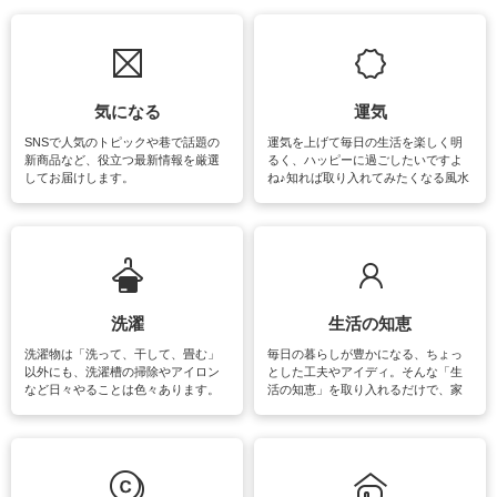
気になる
運気
SNSで人気のトピックや巷で話題の
運気を上げて毎日の生活を楽しく明
新商品など、役立つ最新情報を厳選
るく、ハッピーに過ごしたいですよ
してお届けします。
ね♪知れば取り入れてみたくなる風水
をはじめ、訪れたくなるパワースポ
ットや神社、お寺巡りなど運気をア
ップさせるための情報をご紹介して
います。
洗濯
生活の知恵
洗濯物は「洗って、干して、畳む」
毎日の暮らしが豊かになる、ちょっ
以外にも、洗濯槽の掃除やアイロン
とした工夫やアイディ。そんな「生
など日々やることは色々あります。
活の知恵」を取り入れるだけで、家
素材によっては、洗剤や洗い方を変
事が楽しくなったり便利になるでし
えなくてはいけません。梅雨の季節
ょう。日常のなかで、すぐに実践で
は部屋干しが多くなりニオイ対策も
きるおすすめの裏ワザをご紹介して
必要になりますね。カーテンやラグ
います。
マットなどの大きな洗濯物も、正し
い洗い方をすれば自宅で洗うことが