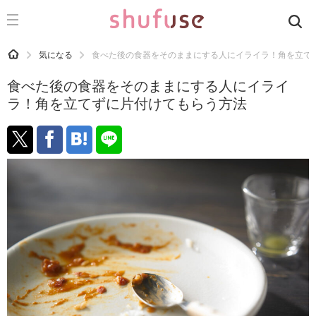
CATEGORY
記事カテゴリ
HOME
気になる
食べた後の食器をそのままにする人にイライラ！角を立て
気になる
食べた後の食器をそのままにする人にイライ
運気
ラ！角を立てずに片付けてもらう方法
洗濯
生活の知恵
お金
掃除
マナー
趣味
食材辞典
おすすめ