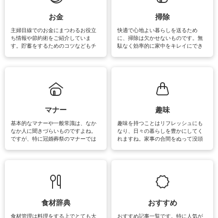
できます。洗濯に関するお役立ち情
報やお悩み解消のための情報をご紹
お金
掃除
介しています。
主婦目線でのお金にまつわるお役立
快適で心地よい暮らしを送るため
ち情報や節約術をご紹介していま
に、掃除は欠かせないものです。無
す。貯蓄をするためのコツなどもチ
駄なく効率的に家中をキレイにでき
ェックしてみて下さいね♪まだ実践し
るよう、場所ごとの掃除方法やコ
ていないものがあれば、ぜひ取り入
ツ、アイテムをご紹介しています。
れてみてはいかがでしょうか。
掃除が苦手、洗剤で手肌が荒れてし
まう、時間がない、など掃除に関す
るお悩みを解消できるお役立ち情報
がたくさんあります。
マナー
趣味
基本的なマナーや一般常識は、なか
趣味を持つことはリフレッシュにも
なか人に聞きづらいものですよね。
なり、日々の暮らしを豊かにしてく
ですが、特に冠婚葬祭のマナーでは
れますね。家事の合間をぬって没頭
失礼があってはいけませんので、失
できる時間は、忙しくしていても充
敗は避けたいところです。大人とし
実感が味わえます。特にガーデニン
て知っておきたいマナー全般のお役
グやハーブ栽培は人気があり、他に
立ち情報やお悩み解消情報をご紹介
も読書やカメラ、旅行など皆さんが
しています。
楽しめそうな趣味に関する情報をご
紹介しています。
食材辞典
おすすめ
食材管理は料理をする上でとても大
おすすめ記事一覧です。特に人気が