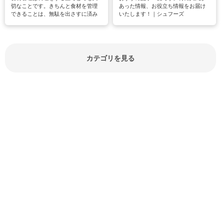
切なことです。きちんと食材を管理
あった情報、お役立ち情報をお届け
できることは、無駄を出さすに済み
いたします！｜シュフーズ
節約にもつながりますね。買う時の
見分け方や保存方法、下処理方法な
どが分かる食材辞典は大いに役立つ
でしょう。食材に関するお役立ち情
報やお悩み解消情報など盛りだくさ
カテゴリを見る
んにご紹介しています。