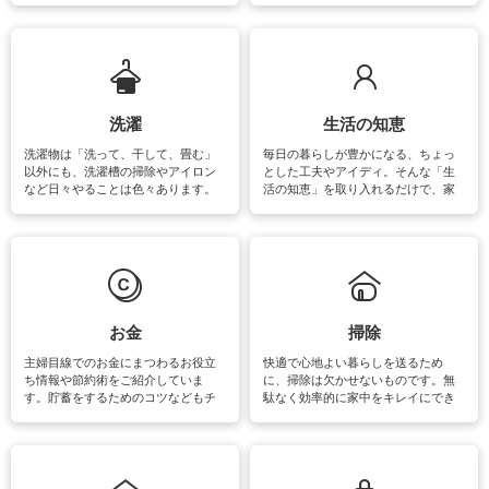
ットや神社、お寺巡りなど運気をア
ップさせるための情報をご紹介して
います。
洗濯
生活の知恵
洗濯物は「洗って、干して、畳む」
毎日の暮らしが豊かになる、ちょっ
以外にも、洗濯槽の掃除やアイロン
とした工夫やアイディ。そんな「生
など日々やることは色々あります。
活の知恵」を取り入れるだけで、家
素材によっては、洗剤や洗い方を変
事が楽しくなったり便利になるでし
えなくてはいけません。梅雨の季節
ょう。日常のなかで、すぐに実践で
は部屋干しが多くなりニオイ対策も
きるおすすめの裏ワザをご紹介して
必要になりますね。カーテンやラグ
います。
マットなどの大きな洗濯物も、正し
い洗い方をすれば自宅で洗うことが
できます。洗濯に関するお役立ち情
報やお悩み解消のための情報をご紹
お金
掃除
介しています。
主婦目線でのお金にまつわるお役立
快適で心地よい暮らしを送るため
ち情報や節約術をご紹介していま
に、掃除は欠かせないものです。無
す。貯蓄をするためのコツなどもチ
駄なく効率的に家中をキレイにでき
ェックしてみて下さいね♪まだ実践し
るよう、場所ごとの掃除方法やコ
ていないものがあれば、ぜひ取り入
ツ、アイテムをご紹介しています。
れてみてはいかがでしょうか。
掃除が苦手、洗剤で手肌が荒れてし
まう、時間がない、など掃除に関す
るお悩みを解消できるお役立ち情報