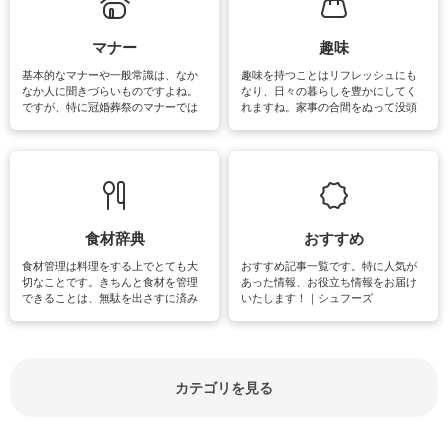
がたくさんあります。
マナー
趣味
基本的なマナーや一般常識は、なか
趣味を持つことはリフレッシュにも
なか人に聞きづらいものですよね。
なり、日々の暮らしを豊かにしてく
ですが、特に冠婚葬祭のマナーでは
れますね。家事の合間をぬって没頭
失礼があってはいけませんので、失
できる時間は、忙しくしていても充
敗は避けたいところです。大人とし
実感が味わえます。特にガーデニン
て知っておきたいマナー全般のお役
グやハーブ栽培は人気があり、他に
立ち情報やお悩み解消情報をご紹介
も読書やカメラ、旅行など皆さんが
しています。
楽しめそうな趣味に関する情報をご
紹介しています。
食材辞典
おすすめ
食材管理は料理をする上でとても大
おすすめ記事一覧です。特に人気が
切なことです。きちんと食材を管理
あった情報、お役立ち情報をお届け
できることは、無駄を出さすに済み
いたします！｜シュフーズ
節約にもつながりますね。買う時の
見分け方や保存方法、下処理方法な
どが分かる食材辞典は大いに役立つ
でしょう。食材に関するお役立ち情
報やお悩み解消情報など盛りだくさ
カテゴリを見る
んにご紹介しています。