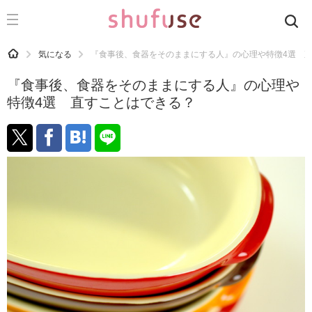
CATEGORY
記事カテゴリ
HOME
気になる
『食事後、食器をそのままにする人』の心理や特徴4選 
気になる
『食事後、食器をそのままにする人』の心理や
運気
特徴4選 直すことはできる？
洗濯
生活の知恵
お金
掃除
マナー
趣味
食材辞典
おすすめ