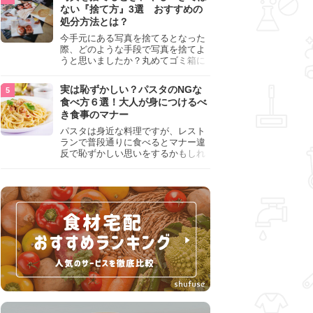
『NG行為』をチェックしましょう。
ない『捨て方』3選 おすすめの
処分方法とは？
今手元にある写真を捨てるとなった
際、どのような手段で写真を捨てよ
うと思いましたか？丸めてゴミ箱に
入れようと思った人は、要注意！写
真は個人情報が詰まっているので、
実は恥ずかしい？パスタのNGな
ただ丸めただけの状態で捨ててしま
食べ方６選！大人が身につけるべ
うのは危険です。写真にすべきでは
き食事のマナー
ない捨て方をまとめているので、ぜ
ひチェックしておきましょう。
パスタは身近な料理ですが、レスト
ランで普段通りに食べるとマナー違
反で恥ずかしい思いをするかもしれ
ません。スプーンの使用やすする音
など、日本人がやりがちな癖を把握
して、正しい食べ方を確認しましょ
う。大人の嗜みとして知っておきた
い新常識を解説します。