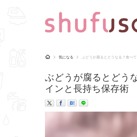
CATEGORY
記事カテゴリ
H
気になる
ぶどうが腐るとどうなる？食べて
O
気になる
運気
M
E
ぶどうが腐るとどう
マナー
趣味
インと長持ち保存術