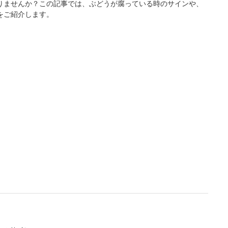
りませんか？この記事では、ぶどうが腐っている時のサインや、
をご紹介します。
L
/
U
o
n
a
m
d
u
e
t
d
e
:
4
.
3
6
%