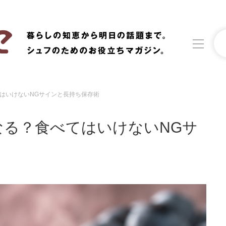
はいけないNGサインと長持ち保存術
洗濯
生活の知恵
なる？食べてはいけないNGサ
食材辞典
おすすめ