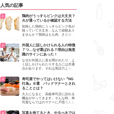
人気の記事
鶏肉がうっすらピンクは大丈夫？
火が通っているか確認する方法
加熱した鶏肉にうっすらピンク色が
残っていて大丈夫…なんて経験あり
ませんか？鶏肉はもも肉、ささみ、
手羽元など各部位によって食感や味
わいが異なり、いろいろと楽しめる
外国人に話しかけられる人の特徴
料理ですが、鶏肉は加熱した後でも
７つ…なぜ選ばれる？理由は無意
うっすらピンク色の部分が大丈夫な
識のサインにあった！
のと気になるときがあります。この
記事では生焼けか火が通っているの
なぜか外国人に道を聞かれたり、よ
かを確認する方法や、鶏肉を調理す
く話しかけられたりする人には共通
るときの注意点を紹介しますので、
点があります。それは英語力より
参考にしてみてくださいね。
も、無意識に発信している「話しか
けても大丈夫」というサインが関係
寿司屋でやってはいけない『NG
しています。よく選ばれる人の特徴
行為』８選 バッドマナーとされ
や、英語が苦手でも焦らない対処
ることとは？
法、自分を守るための注意点を詳し
く解説します。
大人になると、高級寿司店に訪れる
機会がやってきます。そんな時、寿
司屋ならではのマナーに戸惑う人も
少なくありません。本記事では、あ
らためて寿司屋でやってはいけない
写真を捨てるとき、やるべきでは