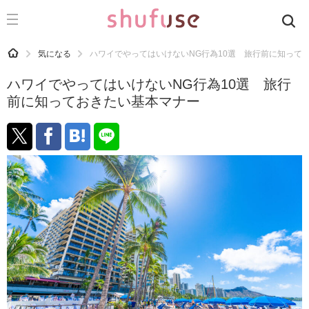
CATEGORY
記事カテゴリ
HOME
気になる
ハワイでやってはいけないNG行為10選 旅行前に知って
気になる
ハワイでやってはいけないNG行為10選 旅行
運気
前に知っておきたい基本マナー
洗濯
生活の知恵
お金
掃除
マナー
趣味
食材辞典
おすすめ