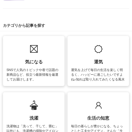
カテゴリから記事を探す
気になる
運気
SNSで人気のトピックや巷で話題の
運気を上げて毎日の生活を楽しく明
新商品など、役立つ最新情報を厳選
るく、ハッピーに過ごしたいですよ
してお届けします。
ね♪知れば取り入れてみたくなる風水
をはじめ、訪れたくなるパワースポ
ットや神社、お寺巡りなど運気をア
ップさせるための情報をご紹介して
います。
洗濯
生活の知恵
洗濯物は「洗って、干して、畳む」
毎日の暮らしが豊かになる、ちょっ
以外にも、洗濯槽の掃除やアイロン
とした工夫やアイディ。そんな「生