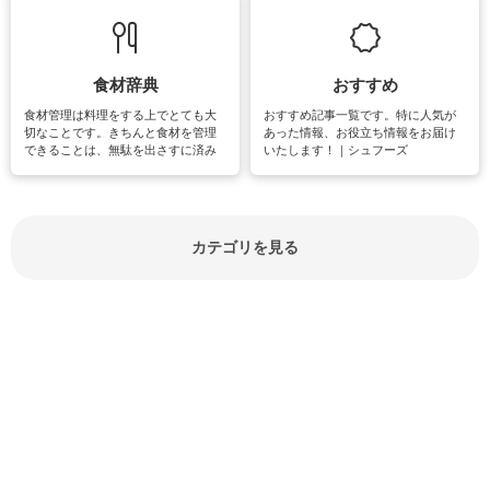
立ち情報やお悩み解消情報をご紹介
も読書やカメラ、旅行など皆さんが
しています。
楽しめそうな趣味に関する情報をご
紹介しています。
食材辞典
おすすめ
食材管理は料理をする上でとても大
おすすめ記事一覧です。特に人気が
切なことです。きちんと食材を管理
あった情報、お役立ち情報をお届け
できることは、無駄を出さすに済み
いたします！｜シュフーズ
節約にもつながりますね。買う時の
見分け方や保存方法、下処理方法な
どが分かる食材辞典は大いに役立つ
でしょう。食材に関するお役立ち情
報やお悩み解消情報など盛りだくさ
カテゴリを見る
んにご紹介しています。