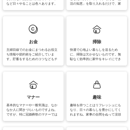
など日々やることは色々あります。
活の知恵」を取り入れるだけで、家
素材によっては、洗剤や洗い方を変
事が楽しくなったり便利になるでし
えなくてはいけません。梅雨の季節
ょう。日常のなかで、すぐに実践で
は部屋干しが多くなりニオイ対策も
きるおすすめの裏ワザをご紹介して
必要になりますね。カーテンやラグ
います。
マットなどの大きな洗濯物も、正し
い洗い方をすれば自宅で洗うことが
できます。洗濯に関するお役立ち情
報やお悩み解消のための情報をご紹
お金
掃除
介しています。
主婦目線でのお金にまつわるお役立
快適で心地よい暮らしを送るため
ち情報や節約術をご紹介していま
に、掃除は欠かせないものです。無
す。貯蓄をするためのコツなどもチ
駄なく効率的に家中をキレイにでき
ェックしてみて下さいね♪まだ実践し
るよう、場所ごとの掃除方法やコ
ていないものがあれば、ぜひ取り入
ツ、アイテムをご紹介しています。
れてみてはいかがでしょうか。
掃除が苦手、洗剤で手肌が荒れてし
まう、時間がない、など掃除に関す
るお悩みを解消できるお役立ち情報
がたくさんあります。
マナー
趣味
基本的なマナーや一般常識は、なか
趣味を持つことはリフレッシュにも
なか人に聞きづらいものですよね。
なり、日々の暮らしを豊かにしてく
ですが、特に冠婚葬祭のマナーでは
れますね。家事の合間をぬって没頭
失礼があってはいけませんので、失
できる時間は、忙しくしていても充
敗は避けたいところです。大人とし
実感が味わえます。特にガーデニン
て知っておきたいマナー全般のお役
グやハーブ栽培は人気があり、他に