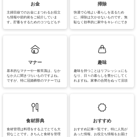
報やお悩み解消のための情報をご紹
お金
掃除
介しています。
主婦目線でのお金にまつわるお役立
快適で心地よい暮らしを送るため
ち情報や節約術をご紹介していま
に、掃除は欠かせないものです。無
す。貯蓄をするためのコツなどもチ
駄なく効率的に家中をキレイにでき
ェックしてみて下さいね♪まだ実践し
るよう、場所ごとの掃除方法やコ
ていないものがあれば、ぜひ取り入
ツ、アイテムをご紹介しています。
れてみてはいかがでしょうか。
掃除が苦手、洗剤で手肌が荒れてし
まう、時間がない、など掃除に関す
るお悩みを解消できるお役立ち情報
がたくさんあります。
マナー
趣味
基本的なマナーや一般常識は、なか
趣味を持つことはリフレッシュにも
なか人に聞きづらいものですよね。
なり、日々の暮らしを豊かにしてく
ですが、特に冠婚葬祭のマナーでは
れますね。家事の合間をぬって没頭
失礼があってはいけませんので、失
できる時間は、忙しくしていても充
敗は避けたいところです。大人とし
実感が味わえます。特にガーデニン
て知っておきたいマナー全般のお役
グやハーブ栽培は人気があり、他に
立ち情報やお悩み解消情報をご紹介
も読書やカメラ、旅行など皆さんが
しています。
楽しめそうな趣味に関する情報をご
紹介しています。
食材辞典
おすすめ
食材管理は料理をする上でとても大
おすすめ記事一覧です。特に人気が
切なことです。きちんと食材を管理
あった情報、お役立ち情報をお届け