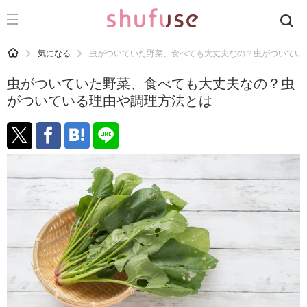
CATEGORY
記事カテゴリ
HOME
気になる
虫がついていた野菜、食べても大丈夫なの？虫がついてい
気になる
虫がついていた野菜、食べても大丈夫なの？虫
運気
がついている理由や調理方法とは
洗濯
生活の知恵
お金
掃除
マナー
趣味
食材辞典
おすすめ