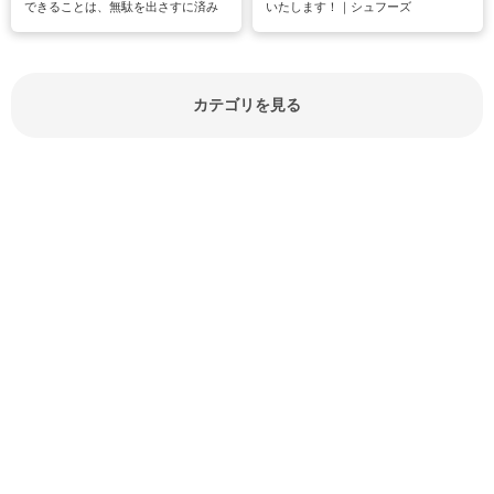
できることは、無駄を出さすに済み
いたします！｜シュフーズ
節約にもつながりますね。買う時の
見分け方や保存方法、下処理方法な
どが分かる食材辞典は大いに役立つ
でしょう。食材に関するお役立ち情
報やお悩み解消情報など盛りだくさ
カテゴリを見る
んにご紹介しています。