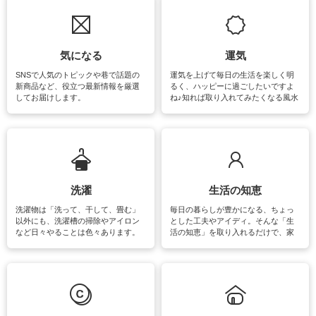
気になる
運気
SNSで人気のトピックや巷で話題の
運気を上げて毎日の生活を楽しく明
新商品など、役立つ最新情報を厳選
るく、ハッピーに過ごしたいですよ
してお届けします。
ね♪知れば取り入れてみたくなる風水
をはじめ、訪れたくなるパワースポ
ットや神社、お寺巡りなど運気をア
ップさせるための情報をご紹介して
います。
洗濯
生活の知恵
洗濯物は「洗って、干して、畳む」
毎日の暮らしが豊かになる、ちょっ
以外にも、洗濯槽の掃除やアイロン
とした工夫やアイディ。そんな「生
など日々やることは色々あります。
活の知恵」を取り入れるだけで、家
素材によっては、洗剤や洗い方を変
事が楽しくなったり便利になるでし
えなくてはいけません。梅雨の季節
ょう。日常のなかで、すぐに実践で
は部屋干しが多くなりニオイ対策も
きるおすすめの裏ワザをご紹介して
必要になりますね。カーテンやラグ
います。
マットなどの大きな洗濯物も、正し
い洗い方をすれば自宅で洗うことが
できます。洗濯に関するお役立ち情