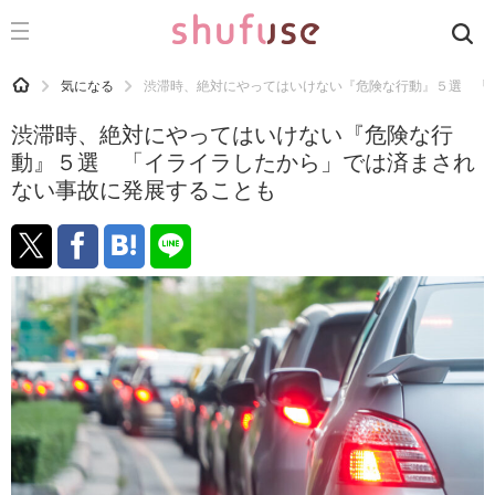
CATEGORY
記事カテゴリ
HOME
気になる
渋滞時、絶対にやってはいけない『危険な行動』５選 「
気になる
渋滞時、絶対にやってはいけない『危険な行
運気
動』５選 「イライラしたから」では済まされ
ない事故に発展することも
洗濯
生活の知恵
お金
掃除
マナー
趣味
食材辞典
おすすめ