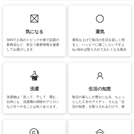
気になる
運気
SNSで人気のトピックや巷で話題の
運気を上げて毎日の生活を楽しく明
新商品など、役立つ最新情報を厳選
るく、ハッピーに過ごしたいですよ
してお届けします。
ね♪知れば取り入れてみたくなる風水
をはじめ、訪れたくなるパワースポ
ットや神社、お寺巡りなど運気をア
ップさせるための情報をご紹介して
います。
洗濯
生活の知恵
洗濯物は「洗って、干して、畳む」
毎日の暮らしが豊かになる、ちょっ
以外にも、洗濯槽の掃除やアイロン
とした工夫やアイディ。そんな「生
など日々やることは色々あります。
活の知恵」を取り入れるだけで、家
素材によっては、洗剤や洗い方を変
事が楽しくなったり便利になるでし
えなくてはいけません。梅雨の季節
ょう。日常のなかで、すぐに実践で
は部屋干しが多くなりニオイ対策も
きるおすすめの裏ワザをご紹介して
必要になりますね。カーテンやラグ
います。
マットなどの大きな洗濯物も、正し