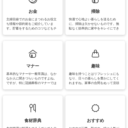
い洗い方をすれば自宅で洗うことが
できます。洗濯に関するお役立ち情
報やお悩み解消のための情報をご紹
お金
掃除
介しています。
主婦目線でのお金にまつわるお役立
快適で心地よい暮らしを送るため
ち情報や節約術をご紹介していま
に、掃除は欠かせないものです。無
す。貯蓄をするためのコツなどもチ
駄なく効率的に家中をキレイにでき
ェックしてみて下さいね♪まだ実践し
るよう、場所ごとの掃除方法やコ
ていないものがあれば、ぜひ取り入
ツ、アイテムをご紹介しています。
れてみてはいかがでしょうか。
掃除が苦手、洗剤で手肌が荒れてし
まう、時間がない、など掃除に関す
るお悩みを解消できるお役立ち情報
がたくさんあります。
マナー
趣味
基本的なマナーや一般常識は、なか
趣味を持つことはリフレッシュにも
なか人に聞きづらいものですよね。
なり、日々の暮らしを豊かにしてく
ですが、特に冠婚葬祭のマナーでは
れますね。家事の合間をぬって没頭
失礼があってはいけませんので、失
できる時間は、忙しくしていても充
敗は避けたいところです。大人とし
実感が味わえます。特にガーデニン
て知っておきたいマナー全般のお役
グやハーブ栽培は人気があり、他に
立ち情報やお悩み解消情報をご紹介
も読書やカメラ、旅行など皆さんが
しています。
楽しめそうな趣味に関する情報をご
紹介しています。
食材辞典
おすすめ