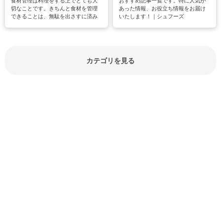
食材管理は料理をする上でとても大
おすすめ記事一覧です。特に人気が
切なことです。きちんと食材を管理
あった情報、お役立ち情報をお届け
できることは、無駄を出さすに済み
いたします！｜シュフーズ
節約にもつながりますね。買う時の
見分け方や保存方法、下処理方法な
どが分かる食材辞典は大いに役立つ
でしょう。食材に関するお役立ち情
報やお悩み解消情報など盛りだくさ
カテゴリを見る
んにご紹介しています。