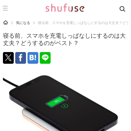
CATEGORY
記事カテゴリ
HOME
気になる
寝る前、スマホを充電しっぱなしにするのは大丈夫？どう
気になる
寝る前、スマホを充電しっぱなしにするのは大
運気
丈夫？どうするのがベスト？
洗濯
生活の知恵
お金
掃除
マナー
趣味
食材辞典
おすすめ