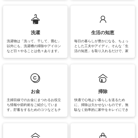
ットや神社、お寺巡りなど運気をア
ップさせるための情報をご紹介して
います。
洗濯
生活の知恵
洗濯物は「洗って、干して、畳む」
毎日の暮らしが豊かになる、ちょっ
以外にも、洗濯槽の掃除やアイロン
とした工夫やアイディ。そんな「生
など日々やることは色々あります。
活の知恵」を取り入れるだけで、家
素材によっては、洗剤や洗い方を変
事が楽しくなったり便利になるでし
えなくてはいけません。梅雨の季節
ょう。日常のなかで、すぐに実践で
は部屋干しが多くなりニオイ対策も
きるおすすめの裏ワザをご紹介して
必要になりますね。カーテンやラグ
います。
マットなどの大きな洗濯物も、正し
い洗い方をすれば自宅で洗うことが
できます。洗濯に関するお役立ち情
報やお悩み解消のための情報をご紹
お金
掃除
介しています。
主婦目線でのお金にまつわるお役立
快適で心地よい暮らしを送るため
ち情報や節約術をご紹介していま
に、掃除は欠かせないものです。無
す。貯蓄をするためのコツなどもチ
駄なく効率的に家中をキレイにでき
ェックしてみて下さいね♪まだ実践し
るよう、場所ごとの掃除方法やコ
ていないものがあれば、ぜひ取り入
ツ、アイテムをご紹介しています。
れてみてはいかがでしょうか。
掃除が苦手、洗剤で手肌が荒れてし
まう、時間がない、など掃除に関す
るお悩みを解消できるお役立ち情報