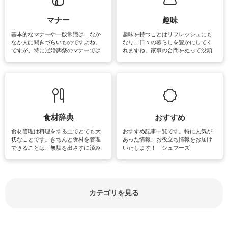
がたくさんあります。
マナー
趣味
基本的なマナーや一般常識は、なか
趣味を持つことはリフレッシュにも
なか人に聞きづらいものですよね。
なり、日々の暮らしを豊かにしてく
ですが、特に冠婚葬祭のマナーでは
れますね。家事の合間をぬって没頭
失礼があってはいけませんので、失
できる時間は、忙しくしていても充
敗は避けたいところです。大人とし
実感が味わえます。特にガーデニン
て知っておきたいマナー全般のお役
グやハーブ栽培は人気があり、他に
立ち情報やお悩み解消情報をご紹介
も読書やカメラ、旅行など皆さんが
しています。
楽しめそうな趣味に関する情報をご
紹介しています。
食材辞典
おすすめ
食材管理は料理をする上でとても大
おすすめ記事一覧です。特に人気が
切なことです。きちんと食材を管理
あった情報、お役立ち情報をお届け
できることは、無駄を出さすに済み
いたします！｜シュフーズ
節約にもつながりますね。買う時の
見分け方や保存方法、下処理方法な
どが分かる食材辞典は大いに役立つ
でしょう。食材に関するお役立ち情
報やお悩み解消情報など盛りだくさ
カテゴリを見る
んにご紹介しています。