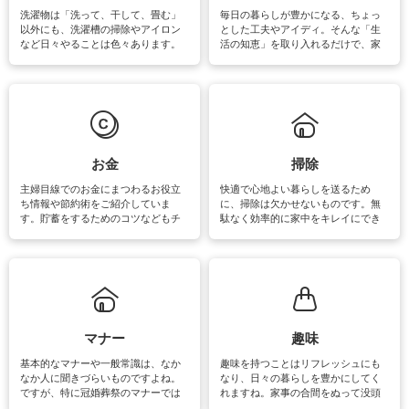
洗濯物は「洗って、干して、畳む」
毎日の暮らしが豊かになる、ちょっ
以外にも、洗濯槽の掃除やアイロン
とした工夫やアイディ。そんな「生
など日々やることは色々あります。
活の知恵」を取り入れるだけで、家
素材によっては、洗剤や洗い方を変
事が楽しくなったり便利になるでし
えなくてはいけません。梅雨の季節
ょう。日常のなかで、すぐに実践で
は部屋干しが多くなりニオイ対策も
きるおすすめの裏ワザをご紹介して
必要になりますね。カーテンやラグ
います。
マットなどの大きな洗濯物も、正し
い洗い方をすれば自宅で洗うことが
できます。洗濯に関するお役立ち情
報やお悩み解消のための情報をご紹
お金
掃除
介しています。
主婦目線でのお金にまつわるお役立
快適で心地よい暮らしを送るため
ち情報や節約術をご紹介していま
に、掃除は欠かせないものです。無
す。貯蓄をするためのコツなどもチ
駄なく効率的に家中をキレイにでき
ェックしてみて下さいね♪まだ実践し
るよう、場所ごとの掃除方法やコ
ていないものがあれば、ぜひ取り入
ツ、アイテムをご紹介しています。
れてみてはいかがでしょうか。
掃除が苦手、洗剤で手肌が荒れてし
まう、時間がない、など掃除に関す
るお悩みを解消できるお役立ち情報
がたくさんあります。
マナー
趣味
基本的なマナーや一般常識は、なか
趣味を持つことはリフレッシュにも
なか人に聞きづらいものですよね。
なり、日々の暮らしを豊かにしてく
ですが、特に冠婚葬祭のマナーでは
れますね。家事の合間をぬって没頭
失礼があってはいけませんので、失
できる時間は、忙しくしていても充