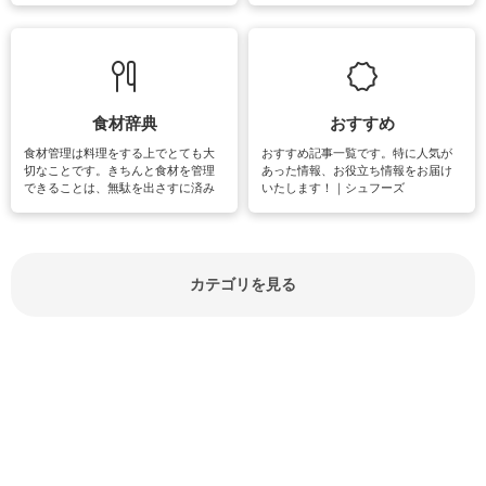
敗は避けたいところです。大人とし
実感が味わえます。特にガーデニン
て知っておきたいマナー全般のお役
グやハーブ栽培は人気があり、他に
立ち情報やお悩み解消情報をご紹介
も読書やカメラ、旅行など皆さんが
しています。
楽しめそうな趣味に関する情報をご
紹介しています。
食材辞典
おすすめ
食材管理は料理をする上でとても大
おすすめ記事一覧です。特に人気が
切なことです。きちんと食材を管理
あった情報、お役立ち情報をお届け
できることは、無駄を出さすに済み
いたします！｜シュフーズ
節約にもつながりますね。買う時の
見分け方や保存方法、下処理方法な
どが分かる食材辞典は大いに役立つ
でしょう。食材に関するお役立ち情
報やお悩み解消情報など盛りだくさ
カテゴリを見る
んにご紹介しています。