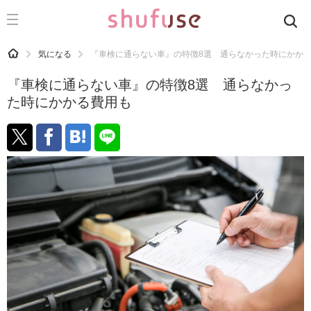
CATEGORY
記事カテゴリ
HOME
気になる
『車検に通らない車』の特徴8選 通らなかった時にかか
気になる
『車検に通らない車』の特徴8選 通らなかっ
運気
た時にかかる費用も
洗濯
生活の知恵
お金
掃除
マナー
趣味
食材辞典
おすすめ