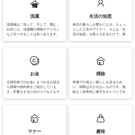
洗濯
生活の知恵
洗濯物は「洗って、干して、畳む」
毎日の暮らしが豊かになる、ちょっ
以外にも、洗濯槽の掃除やアイロン
とした工夫やアイディ。そんな「生
など日々やることは色々あります。
活の知恵」を取り入れるだけで、家
素材によっては、洗剤や洗い方を変
事が楽しくなったり便利になるでし
えなくてはいけません。梅雨の季節
ょう。日常のなかで、すぐに実践で
は部屋干しが多くなりニオイ対策も
きるおすすめの裏ワザをご紹介して
必要になりますね。カーテンやラグ
います。
マットなどの大きな洗濯物も、正し
い洗い方をすれば自宅で洗うことが
できます。洗濯に関するお役立ち情
報やお悩み解消のための情報をご紹
お金
掃除
介しています。
主婦目線でのお金にまつわるお役立
快適で心地よい暮らしを送るため
ち情報や節約術をご紹介していま
に、掃除は欠かせないものです。無
す。貯蓄をするためのコツなどもチ
駄なく効率的に家中をキレイにでき
ェックしてみて下さいね♪まだ実践し
るよう、場所ごとの掃除方法やコ
ていないものがあれば、ぜひ取り入
ツ、アイテムをご紹介しています。
れてみてはいかがでしょうか。
掃除が苦手、洗剤で手肌が荒れてし
まう、時間がない、など掃除に関す
るお悩みを解消できるお役立ち情報
がたくさんあります。
マナー
趣味