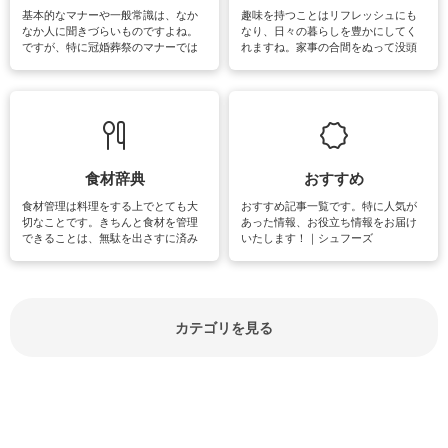
基本的なマナーや一般常識は、なか
趣味を持つことはリフレッシュにも
なか人に聞きづらいものですよね。
なり、日々の暮らしを豊かにしてく
ですが、特に冠婚葬祭のマナーでは
れますね。家事の合間をぬって没頭
失礼があってはいけませんので、失
できる時間は、忙しくしていても充
敗は避けたいところです。大人とし
実感が味わえます。特にガーデニン
て知っておきたいマナー全般のお役
グやハーブ栽培は人気があり、他に
立ち情報やお悩み解消情報をご紹介
も読書やカメラ、旅行など皆さんが
しています。
楽しめそうな趣味に関する情報をご
紹介しています。
食材辞典
おすすめ
食材管理は料理をする上でとても大
おすすめ記事一覧です。特に人気が
切なことです。きちんと食材を管理
あった情報、お役立ち情報をお届け
できることは、無駄を出さすに済み
いたします！｜シュフーズ
節約にもつながりますね。買う時の
見分け方や保存方法、下処理方法な
どが分かる食材辞典は大いに役立つ
でしょう。食材に関するお役立ち情
報やお悩み解消情報など盛りだくさ
カテゴリを見る
んにご紹介しています。