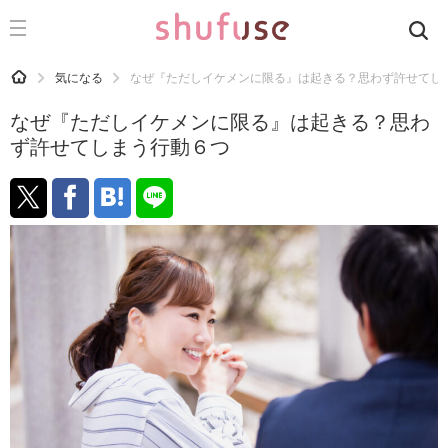
CATEGORY
記事カテゴリ
HOME
気になる
なぜ『ただしイケメンに限る』は起きる？思わず許せてし
気になる
なぜ『ただしイケメンに限る』は起きる？思わ
運気
ず許せてしまう行動６つ
洗濯
生活の知恵
お金
掃除
マナー
趣味
食材辞典
おすすめ