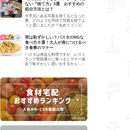
『NG行為』をチェックしましょう。
ない『捨て方』3選 おすすめの
処分方法とは？
今手元にある写真を捨てるとなった
際、どのような手段で写真を捨てよ
うと思いましたか？丸めてゴミ箱に
入れようと思った人は、要注意！写
真は個人情報が詰まっているので、
実は恥ずかしい？パスタのNGな
ただ丸めただけの状態で捨ててしま
食べ方６選！大人が身につけるべ
うのは危険です。写真にすべきでは
き食事のマナー
ない捨て方をまとめているので、ぜ
ひチェックしておきましょう。
パスタは身近な料理ですが、レスト
ランで普段通りに食べるとマナー違
反で恥ずかしい思いをするかもしれ
ません。スプーンの使用やすする音
など、日本人がやりがちな癖を把握
して、正しい食べ方を確認しましょ
う。大人の嗜みとして知っておきた
い新常識を解説します。