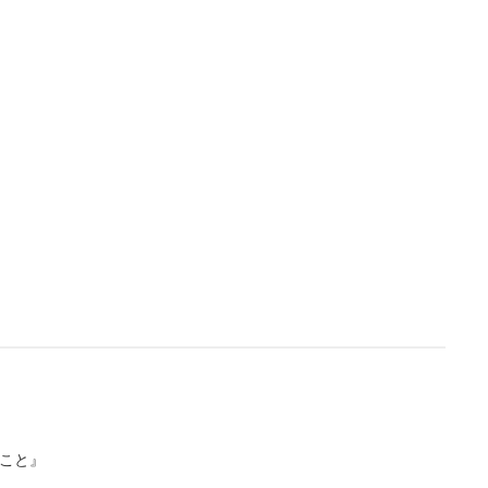
L
/
U
o
n
a
m
d
u
e
t
d
e
:
3
.
9
6
%
こと』