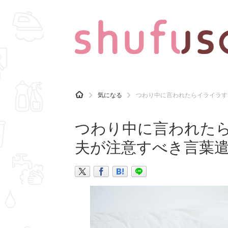
CATEGORY
記事カテゴリ
H
気になる
つわり中に言われたらイライラす
O
気になる
運気
M
E
つわり中に言われた
マナー
趣味
夫が注意すべき言葉