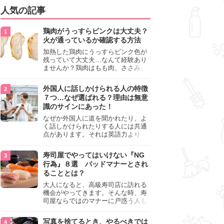
人気の記事
鶏肉がうっすらピンクは大丈夫？
火が通っているか確認する方法
加熱した鶏肉にうっすらピンク色が
残っていて大丈夫…なんて経験あり
ませんか？鶏肉はもも肉、ささみ、
手羽元など各部位によって食感や味
わいが異なり、いろいろと楽しめる
外国人に話しかけられる人の特徴
料理ですが、鶏肉は加熱した後でも
７つ…なぜ選ばれる？理由は無意
うっすらピンク色の部分が大丈夫な
識のサインにあった！
のと気になるときがあります。この
記事では生焼けか火が通っているの
なぜか外国人に道を聞かれたり、よ
かを確認する方法や、鶏肉を調理す
く話しかけられたりする人には共通
るときの注意点を紹介しますので、
点があります。それは英語力より
参考にしてみてくださいね。
も、無意識に発信している「話しか
けても大丈夫」というサインが関係
寿司屋でやってはいけない『NG
しています。よく選ばれる人の特徴
行為』８選 バッドマナーとされ
や、英語が苦手でも焦らない対処
ることとは？
法、自分を守るための注意点を詳し
く解説します。
大人になると、高級寿司店に訪れる
機会がやってきます。そんな時、寿
司屋ならではのマナーに戸惑う人も
少なくありません。本記事では、あ
らためて寿司屋でやってはいけない
写真を捨てるとき、やるべきでは