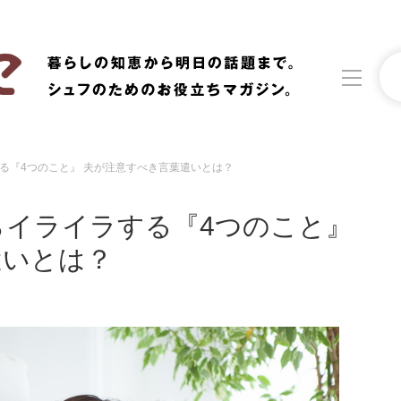
る『4つのこと』 夫が注意すべき言葉遣いとは？
洗濯
生活の知恵
らイライラする『4つのこと』
食材辞典
おすすめ
遣いとは？