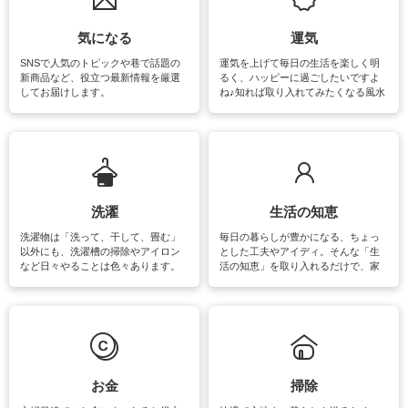
気になる
運気
SNSで人気のトピックや巷で話題の
運気を上げて毎日の生活を楽しく明
新商品など、役立つ最新情報を厳選
るく、ハッピーに過ごしたいですよ
してお届けします。
ね♪知れば取り入れてみたくなる風水
をはじめ、訪れたくなるパワースポ
ットや神社、お寺巡りなど運気をア
ップさせるための情報をご紹介して
います。
洗濯
生活の知恵
洗濯物は「洗って、干して、畳む」
毎日の暮らしが豊かになる、ちょっ
以外にも、洗濯槽の掃除やアイロン
とした工夫やアイディ。そんな「生
など日々やることは色々あります。
活の知恵」を取り入れるだけで、家
素材によっては、洗剤や洗い方を変
事が楽しくなったり便利になるでし
えなくてはいけません。梅雨の季節
ょう。日常のなかで、すぐに実践で
は部屋干しが多くなりニオイ対策も
きるおすすめの裏ワザをご紹介して
必要になりますね。カーテンやラグ
います。
マットなどの大きな洗濯物も、正し
い洗い方をすれば自宅で洗うことが
できます。洗濯に関するお役立ち情
報やお悩み解消のための情報をご紹
お金
掃除
介しています。