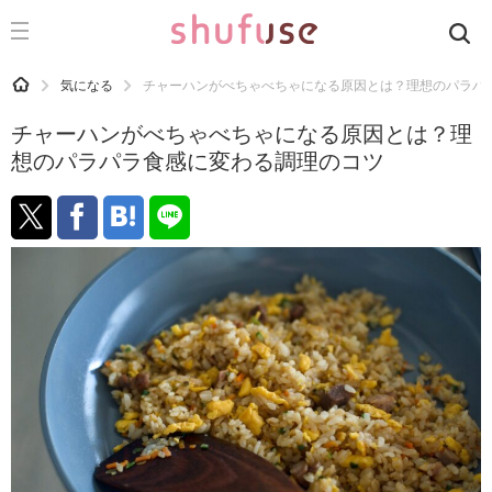
CATEGORY
記事カテゴリ
HOME
気になる
チャーハンがべちゃべちゃになる原因とは？理想のパラパ
気になる
チャーハンがべちゃべちゃになる原因とは？理
運気
想のパラパラ食感に変わる調理のコツ
洗濯
生活の知恵
お金
掃除
マナー
趣味
食材辞典
おすすめ