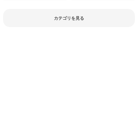
見分け方や保存方法、下処理方法な
どが分かる食材辞典は大いに役立つ
でしょう。食材に関するお役立ち情
報やお悩み解消情報など盛りだくさ
カテゴリを見る
んにご紹介しています。