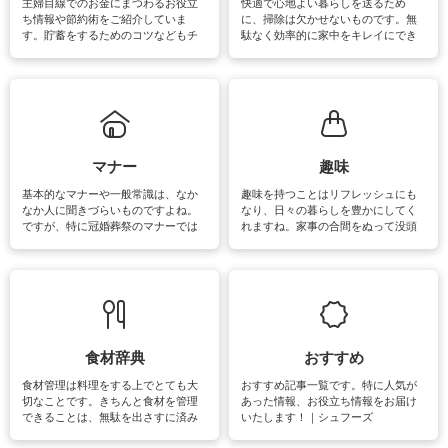
主婦目線でのお金にまつわるお役立
快適で心地よい暮らしを送るため
ち情報や節約術をご紹介していま
に、掃除は欠かせないものです。無
す。貯蓄をするためのコツなどもチ
駄なく効率的に家中をキレイにでき
ェックしてみて下さいね♪まだ実践し
るよう、場所ごとの掃除方法やコ
ていないものがあれば、ぜひ取り入
ツ、アイテムをご紹介しています。
れてみてはいかがでしょうか。
掃除が苦手、洗剤で手肌が荒れてし
まう、時間がない、など掃除に関す
るお悩みを解消できるお役立ち情報
がたくさんあります。
マナー
趣味
基本的なマナーや一般常識は、なか
趣味を持つことはリフレッシュにも
なか人に聞きづらいものですよね。
なり、日々の暮らしを豊かにしてく
ですが、特に冠婚葬祭のマナーでは
れますね。家事の合間をぬって没頭
失礼があってはいけませんので、失
できる時間は、忙しくしていても充
敗は避けたいところです。大人とし
実感が味わえます。特にガーデニン
て知っておきたいマナー全般のお役
グやハーブ栽培は人気があり、他に
立ち情報やお悩み解消情報をご紹介
も読書やカメラ、旅行など皆さんが
しています。
楽しめそうな趣味に関する情報をご
紹介しています。
食材辞典
おすすめ
食材管理は料理をする上でとても大
おすすめ記事一覧です。特に人気が
切なことです。きちんと食材を管理
あった情報、お役立ち情報をお届け
できることは、無駄を出さすに済み
いたします！｜シュフーズ
節約にもつながりますね。買う時の