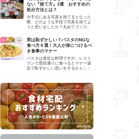
『NG行為』をチェックしましょう。
ない『捨て方』3選 おすすめの
処分方法とは？
今手元にある写真を捨てるとなった
際、どのような手段で写真を捨てよ
うと思いましたか？丸めてゴミ箱に
入れようと思った人は、要注意！写
真は個人情報が詰まっているので、
実は恥ずかしい？パスタのNGな
ただ丸めただけの状態で捨ててしま
食べ方６選！大人が身につけるべ
うのは危険です。写真にすべきでは
き食事のマナー
ない捨て方をまとめているので、ぜ
ひチェックしておきましょう。
パスタは身近な料理ですが、レスト
ランで普段通りに食べるとマナー違
反で恥ずかしい思いをするかもしれ
ません。スプーンの使用やすする音
など、日本人がやりがちな癖を把握
して、正しい食べ方を確認しましょ
う。大人の嗜みとして知っておきた
い新常識を解説します。