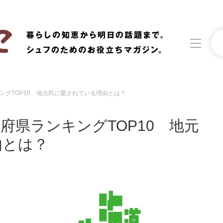
ングTOP10 地元民に愛されている理由とは？
洗濯
生活の知恵
府県ランキングTOP10 地元
食材辞典
おすすめ
由とは？