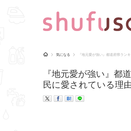
CATEGORY
記事カテゴリ
H
気になる
『地元愛が強い』都道府県ランキ
O
気になる
運気
M
E
『地元愛が強い』都道
マナー
趣味
民に愛されている理