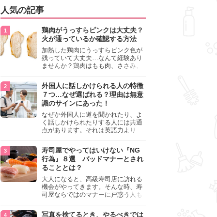
人気の記事
鶏肉がうっすらピンクは大丈夫？
火が通っているか確認する方法
加熱した鶏肉にうっすらピンク色が
残っていて大丈夫…なんて経験あり
ませんか？鶏肉はもも肉、ささみ、
手羽元など各部位によって食感や味
わいが異なり、いろいろと楽しめる
外国人に話しかけられる人の特徴
料理ですが、鶏肉は加熱した後でも
７つ…なぜ選ばれる？理由は無意
うっすらピンク色の部分が大丈夫な
識のサインにあった！
のと気になるときがあります。この
記事では生焼けか火が通っているの
なぜか外国人に道を聞かれたり、よ
かを確認する方法や、鶏肉を調理す
く話しかけられたりする人には共通
るときの注意点を紹介しますので、
点があります。それは英語力より
参考にしてみてくださいね。
も、無意識に発信している「話しか
けても大丈夫」というサインが関係
寿司屋でやってはいけない『NG
しています。よく選ばれる人の特徴
行為』８選 バッドマナーとされ
や、英語が苦手でも焦らない対処
ることとは？
法、自分を守るための注意点を詳し
く解説します。
大人になると、高級寿司店に訪れる
機会がやってきます。そんな時、寿
司屋ならではのマナーに戸惑う人も
少なくありません。本記事では、あ
らためて寿司屋でやってはいけない
写真を捨てるとき、やるべきでは