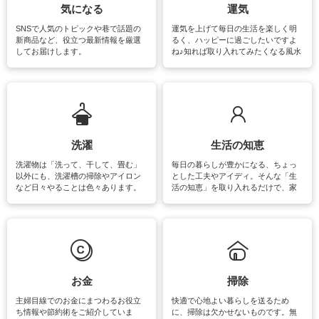
気になる
運気
SNSで人気のトピックや巷で話題の
運気を上げて毎日の生活を楽しく明
新商品など、役立つ最新情報を厳選
るく、ハッピーに過ごしたいですよ
してお届けします。
ね♪知れば取り入れてみたくなる風水
をはじめ、訪れたくなるパワースポ
ットや神社、お寺巡りなど運気をア
ップさせるための情報をご紹介して
います。
洗濯
生活の知恵
洗濯物は「洗って、干して、畳む」
毎日の暮らしが豊かになる、ちょっ
以外にも、洗濯槽の掃除やアイロン
とした工夫やアイディ。そんな「生
など日々やることは色々あります。
活の知恵」を取り入れるだけで、家
素材によっては、洗剤や洗い方を変
事が楽しくなったり便利になるでし
えなくてはいけません。梅雨の季節
ょう。日常のなかで、すぐに実践で
は部屋干しが多くなりニオイ対策も
きるおすすめの裏ワザをご紹介して
必要になりますね。カーテンやラグ
います。
マットなどの大きな洗濯物も、正し
い洗い方をすれば自宅で洗うことが
できます。洗濯に関するお役立ち情
報やお悩み解消のための情報をご紹
お金
掃除
介しています。
主婦目線でのお金にまつわるお役立
快適で心地よい暮らしを送るため
ち情報や節約術をご紹介していま
に、掃除は欠かせないものです。無