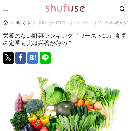
CATEGORY
記事カテゴリ
HOME
気になる
栄養のない野菜ランキング『ワースト10』食卓の定番も実
気になる
栄養のない野菜ランキング『ワースト10』食卓
運気
の定番も実は栄養が薄め？
洗濯
生活の知恵
お金
掃除
マナー
趣味
食材辞典
おすすめ