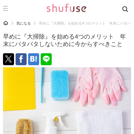
CATEGORY
記事カテゴリ
HOME
気になる
早めに『大掃除』を始める4つのメリット 年末にバタバ
気になる
早めに『大掃除』を始める4つのメリット 年
運気
末にバタバタしないために今からすべきこと
洗濯
生活の知恵
お金
掃除
マナー
趣味
食材辞典
おすすめ