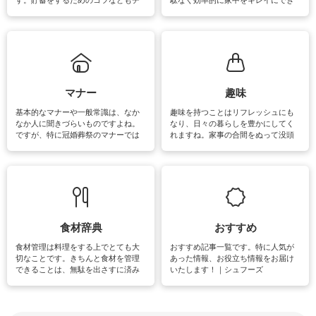
す。貯蓄をするためのコツなどもチ
駄なく効率的に家中をキレイにでき
ェックしてみて下さいね♪まだ実践し
るよう、場所ごとの掃除方法やコ
ていないものがあれば、ぜひ取り入
ツ、アイテムをご紹介しています。
れてみてはいかがでしょうか。
掃除が苦手、洗剤で手肌が荒れてし
まう、時間がない、など掃除に関す
るお悩みを解消できるお役立ち情報
がたくさんあります。
マナー
趣味
基本的なマナーや一般常識は、なか
趣味を持つことはリフレッシュにも
なか人に聞きづらいものですよね。
なり、日々の暮らしを豊かにしてく
ですが、特に冠婚葬祭のマナーでは
れますね。家事の合間をぬって没頭
失礼があってはいけませんので、失
できる時間は、忙しくしていても充
敗は避けたいところです。大人とし
実感が味わえます。特にガーデニン
て知っておきたいマナー全般のお役
グやハーブ栽培は人気があり、他に
立ち情報やお悩み解消情報をご紹介
も読書やカメラ、旅行など皆さんが
しています。
楽しめそうな趣味に関する情報をご
紹介しています。
食材辞典
おすすめ
食材管理は料理をする上でとても大
おすすめ記事一覧です。特に人気が
切なことです。きちんと食材を管理
あった情報、お役立ち情報をお届け
できることは、無駄を出さすに済み
いたします！｜シュフーズ
節約にもつながりますね。買う時の
見分け方や保存方法、下処理方法な
どが分かる食材辞典は大いに役立つ
でしょう。食材に関するお役立ち情