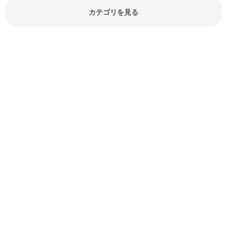
報やお悩み解消情報など盛りだくさ
カテゴリを見る
んにご紹介しています。