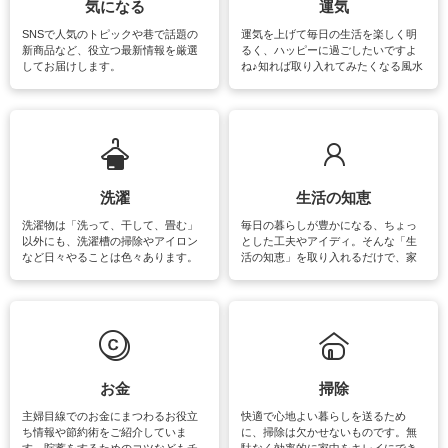
気になる
運気
SNSで人気のトピックや巷で話題の
運気を上げて毎日の生活を楽しく明
新商品など、役立つ最新情報を厳選
るく、ハッピーに過ごしたいですよ
してお届けします。
ね♪知れば取り入れてみたくなる風水
をはじめ、訪れたくなるパワースポ
ットや神社、お寺巡りなど運気をア
ップさせるための情報をご紹介して
います。
洗濯
生活の知恵
洗濯物は「洗って、干して、畳む」
毎日の暮らしが豊かになる、ちょっ
以外にも、洗濯槽の掃除やアイロン
とした工夫やアイディ。そんな「生
など日々やることは色々あります。
活の知恵」を取り入れるだけで、家
素材によっては、洗剤や洗い方を変
事が楽しくなったり便利になるでし
えなくてはいけません。梅雨の季節
ょう。日常のなかで、すぐに実践で
は部屋干しが多くなりニオイ対策も
きるおすすめの裏ワザをご紹介して
必要になりますね。カーテンやラグ
います。
マットなどの大きな洗濯物も、正し
い洗い方をすれば自宅で洗うことが
できます。洗濯に関するお役立ち情
報やお悩み解消のための情報をご紹
お金
掃除
介しています。
主婦目線でのお金にまつわるお役立
快適で心地よい暮らしを送るため
ち情報や節約術をご紹介していま
に、掃除は欠かせないものです。無