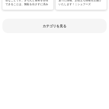
切なことです。きちんと食材を管理
あった情報、お役立ち情報をお届け
できることは、無駄を出さすに済み
いたします！｜シュフーズ
節約にもつながりますね。買う時の
見分け方や保存方法、下処理方法な
どが分かる食材辞典は大いに役立つ
でしょう。食材に関するお役立ち情
報やお悩み解消情報など盛りだくさ
カテゴリを見る
んにご紹介しています。