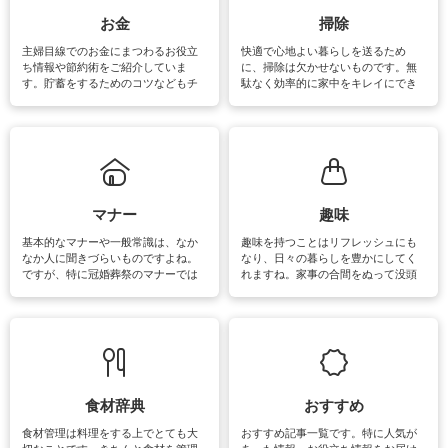
できます。洗濯に関するお役立ち情
報やお悩み解消のための情報をご紹
お金
掃除
介しています。
主婦目線でのお金にまつわるお役立
快適で心地よい暮らしを送るため
ち情報や節約術をご紹介していま
に、掃除は欠かせないものです。無
す。貯蓄をするためのコツなどもチ
駄なく効率的に家中をキレイにでき
ェックしてみて下さいね♪まだ実践し
るよう、場所ごとの掃除方法やコ
ていないものがあれば、ぜひ取り入
ツ、アイテムをご紹介しています。
れてみてはいかがでしょうか。
掃除が苦手、洗剤で手肌が荒れてし
まう、時間がない、など掃除に関す
るお悩みを解消できるお役立ち情報
がたくさんあります。
マナー
趣味
基本的なマナーや一般常識は、なか
趣味を持つことはリフレッシュにも
なか人に聞きづらいものですよね。
なり、日々の暮らしを豊かにしてく
ですが、特に冠婚葬祭のマナーでは
れますね。家事の合間をぬって没頭
失礼があってはいけませんので、失
できる時間は、忙しくしていても充
敗は避けたいところです。大人とし
実感が味わえます。特にガーデニン
て知っておきたいマナー全般のお役
グやハーブ栽培は人気があり、他に
立ち情報やお悩み解消情報をご紹介
も読書やカメラ、旅行など皆さんが
しています。
楽しめそうな趣味に関する情報をご
紹介しています。
食材辞典
おすすめ
食材管理は料理をする上でとても大
おすすめ記事一覧です。特に人気が