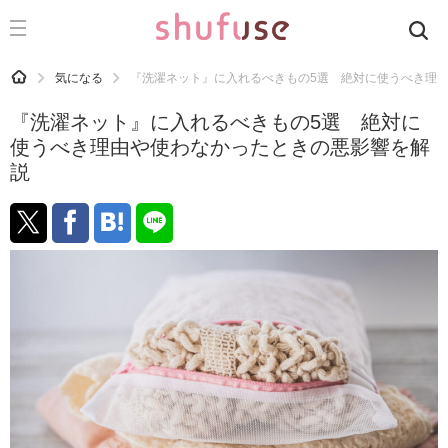
CATEGORY
記事カテゴリ
HOME
気になる
『洗濯ネット』に入れるべきもの5選 絶対に使うべき理
気になる
『洗濯ネット』に入れるべきもの5選 絶対に
運気
使うべき理由や使わなかったときの悪影響を解
説
洗濯
生活の知恵
お金
掃除
マナー
趣味
食材辞典
おすすめ