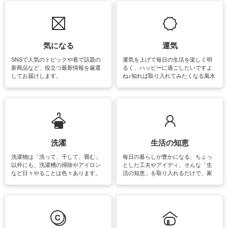
気になる
運気
SNSで人気のトピックや巷で話題の
運気を上げて毎日の生活を楽しく明
新商品など、役立つ最新情報を厳選
るく、ハッピーに過ごしたいですよ
してお届けします。
ね♪知れば取り入れてみたくなる風水
をはじめ、訪れたくなるパワースポ
ットや神社、お寺巡りなど運気をア
ップさせるための情報をご紹介して
います。
洗濯
生活の知恵
洗濯物は「洗って、干して、畳む」
毎日の暮らしが豊かになる、ちょっ
以外にも、洗濯槽の掃除やアイロン
とした工夫やアイディ。そんな「生
など日々やることは色々あります。
活の知恵」を取り入れるだけで、家
素材によっては、洗剤や洗い方を変
事が楽しくなったり便利になるでし
えなくてはいけません。梅雨の季節
ょう。日常のなかで、すぐに実践で
は部屋干しが多くなりニオイ対策も
きるおすすめの裏ワザをご紹介して
必要になりますね。カーテンやラグ
います。
マットなどの大きな洗濯物も、正し
い洗い方をすれば自宅で洗うことが