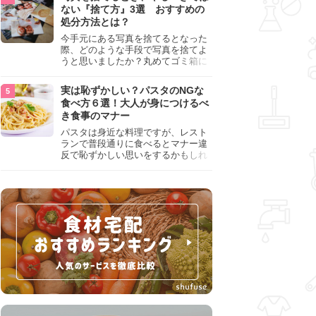
『NG行為』をチェックしましょう。
ない『捨て方』3選 おすすめの
処分方法とは？
今手元にある写真を捨てるとなった
際、どのような手段で写真を捨てよ
うと思いましたか？丸めてゴミ箱に
入れようと思った人は、要注意！写
真は個人情報が詰まっているので、
実は恥ずかしい？パスタのNGな
ただ丸めただけの状態で捨ててしま
食べ方６選！大人が身につけるべ
うのは危険です。写真にすべきでは
き食事のマナー
ない捨て方をまとめているので、ぜ
ひチェックしておきましょう。
パスタは身近な料理ですが、レスト
ランで普段通りに食べるとマナー違
反で恥ずかしい思いをするかもしれ
ません。スプーンの使用やすする音
など、日本人がやりがちな癖を把握
して、正しい食べ方を確認しましょ
う。大人の嗜みとして知っておきた
い新常識を解説します。