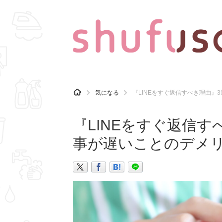
CATEGORY
記事カテゴリ
H
気になる
『LINEをすぐ返信すべき理由
O
気になる
運気
M
E
『LINEをすぐ返信
マナー
趣味
事が遅いことのデメ