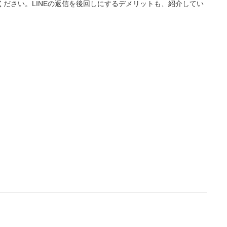
ださい。LINEの返信を後回しにするデメリットも、紹介してい
L
/
U
o
n
a
m
d
u
e
t
d
e
:
4
.
3
6
%