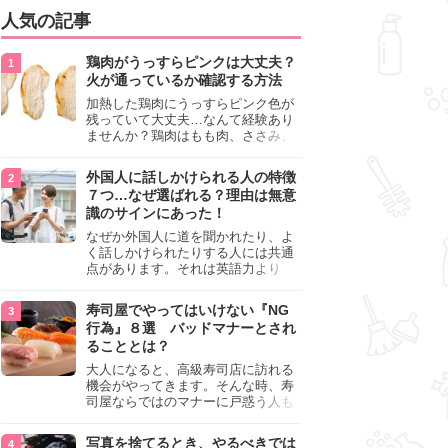
人気の記事
鶏肉がうっすらピンクは大丈夫？
火が通っているか確認する方法
加熱した鶏肉にうっすらピンク色が
残っていて大丈夫…なんて経験あり
ませんか？鶏肉はもも肉、ささみ、
手羽元など各部位によって食感や味
わいが異なり、いろいろと楽しめる
外国人に話しかけられる人の特徴
料理ですが、鶏肉は加熱した後でも
７つ…なぜ選ばれる？理由は無意
うっすらピンク色の部分が大丈夫な
識のサインにあった！
のと気になるときがあります。この
記事では生焼けか火が通っているの
なぜか外国人に道を聞かれたり、よ
かを確認する方法や、鶏肉を調理す
く話しかけられたりする人には共通
るときの注意点を紹介しますので、
点があります。それは英語力より
参考にしてみてくださいね。
も、無意識に発信している「話しか
けても大丈夫」というサインが関係
寿司屋でやってはいけない『NG
しています。よく選ばれる人の特徴
行為』８選 バッドマナーとされ
や、英語が苦手でも焦らない対処
ることとは？
法、自分を守るための注意点を詳し
く解説します。
大人になると、高級寿司店に訪れる
機会がやってきます。そんな時、寿
司屋ならではのマナーに戸惑う人も
少なくありません。本記事では、あ
らためて寿司屋でやってはいけない
写真を捨てるとき、やるべきでは