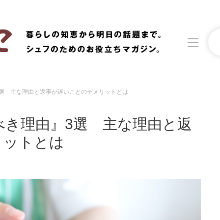
』3選 主な理由と返事が遅いことのデメリットとは
洗濯
生活の知恵
すべき理由』3選 主な理由と返
食材辞典
おすすめ
リットとは