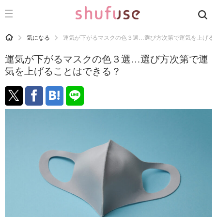
CATEGORY
記事カテゴリ
HOME
気になる
運気が下がるマスクの色３選…選び方次第で運気を上げる
気になる
運気が下がるマスクの色３選…選び方次第で運
運気
気を上げることはできる？
洗濯
生活の知恵
お金
掃除
マナー
趣味
食材辞典
おすすめ