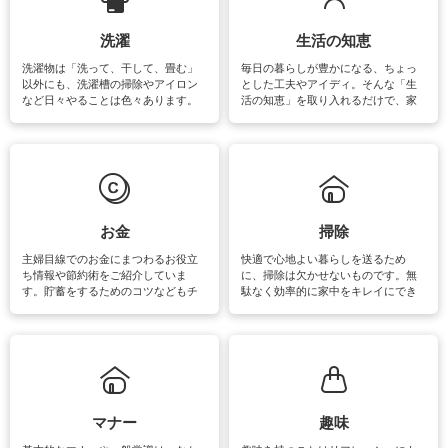
洗濯
生活の知恵
洗濯物は「洗って、干して、畳む」
毎日の暮らしが豊かになる、ちょっ
以外にも、洗濯槽の掃除やアイロン
とした工夫やアイディ。そんな「生
など日々やることは色々あります。
活の知恵」を取り入れるだけで、家
素材によっては、洗剤や洗い方を変
事が楽しくなったり便利になるでし
えなくてはいけません。梅雨の季節
ょう。日常のなかで、すぐに実践で
は部屋干しが多くなりニオイ対策も
きるおすすめの裏ワザをご紹介して
必要になりますね。カーテンやラグ
います。
マットなどの大きな洗濯物も、正し
い洗い方をすれば自宅で洗うことが
できます。洗濯に関するお役立ち情
報やお悩み解消のための情報をご紹
お金
掃除
介しています。
主婦目線でのお金にまつわるお役立
快適で心地よい暮らしを送るため
ち情報や節約術をご紹介していま
に、掃除は欠かせないものです。無
す。貯蓄をするためのコツなどもチ
駄なく効率的に家中をキレイにでき
ェックしてみて下さいね♪まだ実践し
るよう、場所ごとの掃除方法やコ
ていないものがあれば、ぜひ取り入
ツ、アイテムをご紹介しています。
れてみてはいかがでしょうか。
掃除が苦手、洗剤で手肌が荒れてし
まう、時間がない、など掃除に関す
るお悩みを解消できるお役立ち情報
がたくさんあります。
マナー
趣味