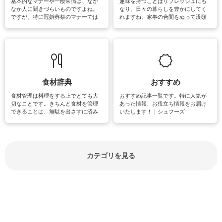
基本的なマナーや一般常識は、なか
趣味を持つことはリフレッシュにも
なか人に聞きづらいものですよね。
なり、日々の暮らしを豊かにしてく
ですが、特に冠婚葬祭のマナーでは
れますね。家事の合間をぬって没頭
失礼があってはいけませんので、失
できる時間は、忙しくしていても充
敗は避けたいところです。大人とし
実感が味わえます。特にガーデニン
て知っておきたいマナー全般のお役
グやハーブ栽培は人気があり、他に
立ち情報やお悩み解消情報をご紹介
も読書やカメラ、旅行など皆さんが
しています。
楽しめそうな趣味に関する情報をご
紹介しています。
食材辞典
おすすめ
食材管理は料理をする上でとても大
おすすめ記事一覧です。特に人気が
切なことです。きちんと食材を管理
あった情報、お役立ち情報をお届け
できることは、無駄を出さすに済み
いたします！｜シュフーズ
節約にもつながりますね。買う時の
見分け方や保存方法、下処理方法な
どが分かる食材辞典は大いに役立つ
でしょう。食材に関するお役立ち情
報やお悩み解消情報など盛りだくさ
カテゴリを見る
んにご紹介しています。