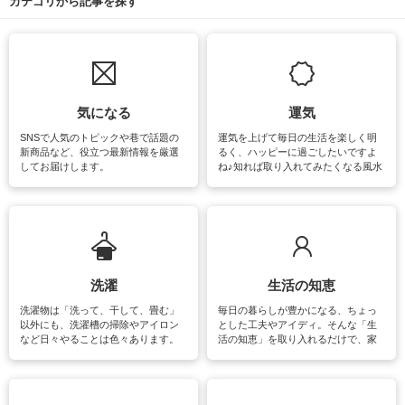
カテゴリから記事を探す
気になる
運気
SNSで人気のトピックや巷で話題の
運気を上げて毎日の生活を楽しく明
新商品など、役立つ最新情報を厳選
るく、ハッピーに過ごしたいですよ
してお届けします。
ね♪知れば取り入れてみたくなる風水
をはじめ、訪れたくなるパワースポ
ットや神社、お寺巡りなど運気をア
ップさせるための情報をご紹介して
います。
洗濯
生活の知恵
洗濯物は「洗って、干して、畳む」
毎日の暮らしが豊かになる、ちょっ
以外にも、洗濯槽の掃除やアイロン
とした工夫やアイディ。そんな「生
など日々やることは色々あります。
活の知恵」を取り入れるだけで、家
素材によっては、洗剤や洗い方を変
事が楽しくなったり便利になるでし
えなくてはいけません。梅雨の季節
ょう。日常のなかで、すぐに実践で
は部屋干しが多くなりニオイ対策も
きるおすすめの裏ワザをご紹介して
必要になりますね。カーテンやラグ
います。