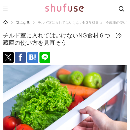
CATEGORY
記事カテゴリ
HOME
気になる
チルド室に入れてはいけないNG食材６つ 冷蔵庫の使い
気になる
チルド室に入れてはいけないNG食材６つ 冷
運気
蔵庫の使い方を見直そう
洗濯
生活の知恵
お金
掃除
マナー
趣味
食材辞典
おすすめ