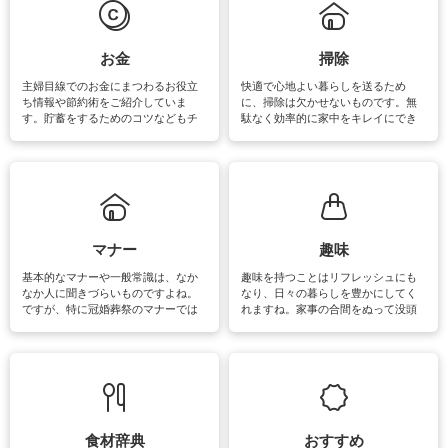
マットなどの大きな洗濯物も、正し
い洗い方をすれば自宅で洗うことが
できます。洗濯に関するお役立ち情
報やお悩み解消のための情報をご紹
お金
掃除
介しています。
主婦目線でのお金にまつわるお役立
快適で心地よい暮らしを送るため
ち情報や節約術をご紹介していま
に、掃除は欠かせないものです。無
す。貯蓄をするためのコツなどもチ
駄なく効率的に家中をキレイにでき
ェックしてみて下さいね♪まだ実践し
るよう、場所ごとの掃除方法やコ
ていないものがあれば、ぜひ取り入
ツ、アイテムをご紹介しています。
れてみてはいかがでしょうか。
掃除が苦手、洗剤で手肌が荒れてし
まう、時間がない、など掃除に関す
るお悩みを解消できるお役立ち情報
がたくさんあります。
マナー
趣味
基本的なマナーや一般常識は、なか
趣味を持つことはリフレッシュにも
なか人に聞きづらいものですよね。
なり、日々の暮らしを豊かにしてく
ですが、特に冠婚葬祭のマナーでは
れますね。家事の合間をぬって没頭
失礼があってはいけませんので、失
できる時間は、忙しくしていても充
敗は避けたいところです。大人とし
実感が味わえます。特にガーデニン
て知っておきたいマナー全般のお役
グやハーブ栽培は人気があり、他に
立ち情報やお悩み解消情報をご紹介
も読書やカメラ、旅行など皆さんが
しています。
楽しめそうな趣味に関する情報をご
紹介しています。
食材辞典
おすすめ