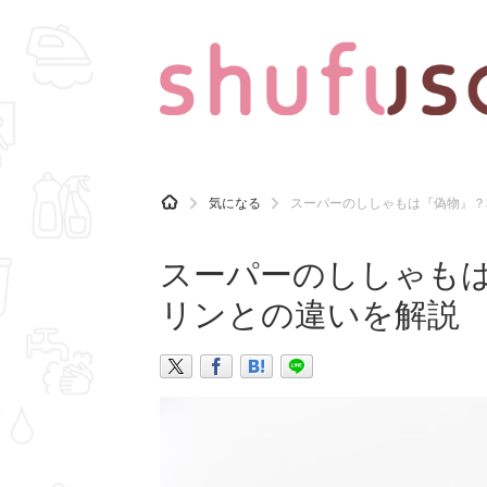
CATEGORY
記事カテゴリ
H
気になる
スーパーのししゃもは『偽物』？
O
気になる
運気
M
E
スーパーのししゃも
マナー
趣味
リンとの違いを解説