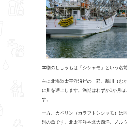
本物のししゃもは「シシャモ」という名
主に北海道太平洋沿岸の一部、鵡川（む
に川を遡上します。漁期はわずか1か月ほ
す。
一方、カペリン（カラフトシシャモ）は
別の魚です。北太平洋や北大西洋、ノル