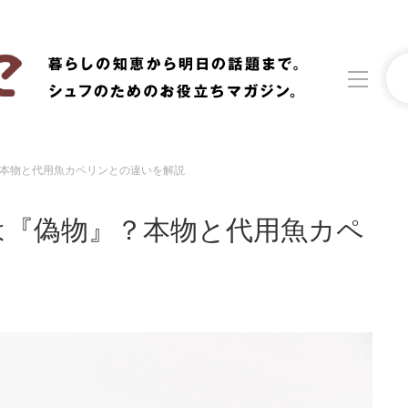
本物と代用魚カペリンとの違いを解説
洗濯
生活の知恵
は『偽物』？本物と代用魚カペ
食材辞典
おすすめ