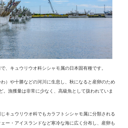
前で、キュウリウオ科シシャモ属の日本固有種です。
かわ）や十勝などの河川に生息し、秋になると産卵のため
ど。漁獲量は非常に少なく、高級魚として扱われていま
同じキュウリウオ科でもカラフトシシャモ属に分類される
ウェー・アイスランドなど寒冷な海に広く分布し、産卵も