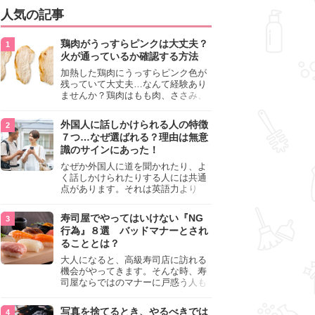
人気の記事
鶏肉がうっすらピンクは大丈夫？
火が通っているか確認する方法
加熱した鶏肉にうっすらピンク色が
残っていて大丈夫…なんて経験あり
ませんか？鶏肉はもも肉、ささみ、
手羽元など各部位によって食感や味
わいが異なり、いろいろと楽しめる
外国人に話しかけられる人の特徴
料理ですが、鶏肉は加熱した後でも
７つ…なぜ選ばれる？理由は無意
うっすらピンク色の部分が大丈夫な
識のサインにあった！
のと気になるときがあります。この
記事では生焼けか火が通っているの
なぜか外国人に道を聞かれたり、よ
かを確認する方法や、鶏肉を調理す
く話しかけられたりする人には共通
るときの注意点を紹介しますので、
点があります。それは英語力より
参考にしてみてくださいね。
も、無意識に発信している「話しか
けても大丈夫」というサインが関係
寿司屋でやってはいけない『NG
しています。よく選ばれる人の特徴
行為』８選 バッドマナーとされ
や、英語が苦手でも焦らない対処
ることとは？
法、自分を守るための注意点を詳し
く解説します。
大人になると、高級寿司店に訪れる
機会がやってきます。そんな時、寿
司屋ならではのマナーに戸惑う人も
少なくありません。本記事では、あ
らためて寿司屋でやってはいけない
写真を捨てるとき、やるべきでは