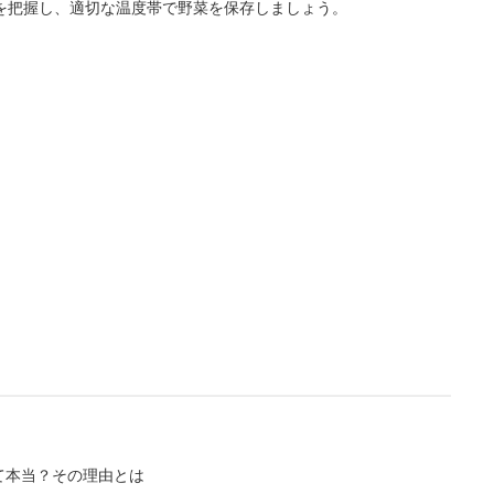
を把握し、適切な温度帯で野菜を保存しましょう。
L
/
U
o
n
a
m
d
u
e
t
d
e
:
4
.
3
6
%
て本当？その理由とは