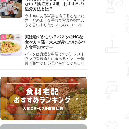
『NG行為』をチェックしましょう。
ない『捨て方』3選 おすすめの
処分方法とは？
今手元にある写真を捨てるとなった
際、どのような手段で写真を捨てよ
うと思いましたか？丸めてゴミ箱に
入れようと思った人は、要注意！写
真は個人情報が詰まっているので、
実は恥ずかしい？パスタのNGな
ただ丸めただけの状態で捨ててしま
食べ方６選！大人が身につけるべ
うのは危険です。写真にすべきでは
き食事のマナー
ない捨て方をまとめているので、ぜ
ひチェックしておきましょう。
パスタは身近な料理ですが、レスト
ランで普段通りに食べるとマナー違
反で恥ずかしい思いをするかもしれ
ません。スプーンの使用やすする音
など、日本人がやりがちな癖を把握
して、正しい食べ方を確認しましょ
う。大人の嗜みとして知っておきた
い新常識を解説します。