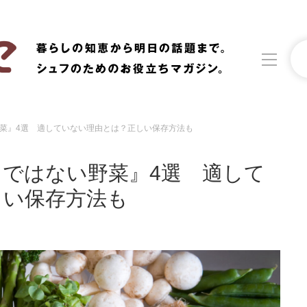
菜』4選 適していない理由とは？正しい保存方法も
洗濯
生活の知恵
ではない野菜』4選 適して
食材辞典
おすすめ
しい保存方法も