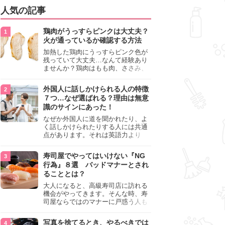
人気の記事
鶏肉がうっすらピンクは大丈夫？
火が通っているか確認する方法
加熱した鶏肉にうっすらピンク色が
残っていて大丈夫…なんて経験あり
ませんか？鶏肉はもも肉、ささみ、
手羽元など各部位によって食感や味
わいが異なり、いろいろと楽しめる
外国人に話しかけられる人の特徴
料理ですが、鶏肉は加熱した後でも
７つ…なぜ選ばれる？理由は無意
うっすらピンク色の部分が大丈夫な
識のサインにあった！
のと気になるときがあります。この
記事では生焼けか火が通っているの
なぜか外国人に道を聞かれたり、よ
かを確認する方法や、鶏肉を調理す
く話しかけられたりする人には共通
るときの注意点を紹介しますので、
点があります。それは英語力より
参考にしてみてくださいね。
も、無意識に発信している「話しか
けても大丈夫」というサインが関係
寿司屋でやってはいけない『NG
しています。よく選ばれる人の特徴
行為』８選 バッドマナーとされ
や、英語が苦手でも焦らない対処
ることとは？
法、自分を守るための注意点を詳し
く解説します。
大人になると、高級寿司店に訪れる
機会がやってきます。そんな時、寿
司屋ならではのマナーに戸惑う人も
少なくありません。本記事では、あ
らためて寿司屋でやってはいけない
写真を捨てるとき、やるべきでは