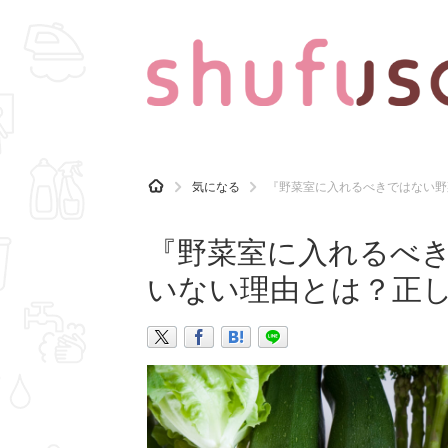
CATEGORY
記事カテゴリ
H
気になる
『野菜室に入れるべきではない野
O
気になる
運気
M
E
『野菜室に入れるべき
マナー
趣味
いない理由とは？正