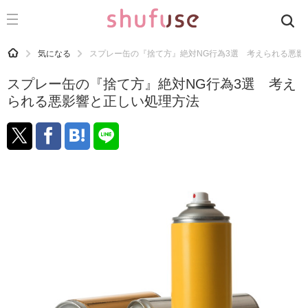
CATEGORY
記事カテゴリ
HOME
気になる
スプレー缶の『捨て方』絶対NG行為3選 考えられる悪影
気になる
スプレー缶の『捨て方』絶対NG行為3選 考え
運気
られる悪影響と正しい処理方法
洗濯
生活の知恵
お金
掃除
マナー
趣味
食材辞典
おすすめ