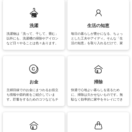
ップさせるための情報をご紹介して
います。
洗濯
生活の知恵
洗濯物は「洗って、干して、畳む」
毎日の暮らしが豊かになる、ちょっ
以外にも、洗濯槽の掃除やアイロン
とした工夫やアイディ。そんな「生
など日々やることは色々あります。
活の知恵」を取り入れるだけで、家
素材によっては、洗剤や洗い方を変
事が楽しくなったり便利になるでし
えなくてはいけません。梅雨の季節
ょう。日常のなかで、すぐに実践で
は部屋干しが多くなりニオイ対策も
きるおすすめの裏ワザをご紹介して
必要になりますね。カーテンやラグ
います。
マットなどの大きな洗濯物も、正し
い洗い方をすれば自宅で洗うことが
できます。洗濯に関するお役立ち情
報やお悩み解消のための情報をご紹
お金
掃除
介しています。
主婦目線でのお金にまつわるお役立
快適で心地よい暮らしを送るため
ち情報や節約術をご紹介していま
に、掃除は欠かせないものです。無
す。貯蓄をするためのコツなどもチ
駄なく効率的に家中をキレイにでき
ェックしてみて下さいね♪まだ実践し
るよう、場所ごとの掃除方法やコ
ていないものがあれば、ぜひ取り入
ツ、アイテムをご紹介しています。
れてみてはいかがでしょうか。
掃除が苦手、洗剤で手肌が荒れてし
まう、時間がない、など掃除に関す
るお悩みを解消できるお役立ち情報
がたくさんあります。