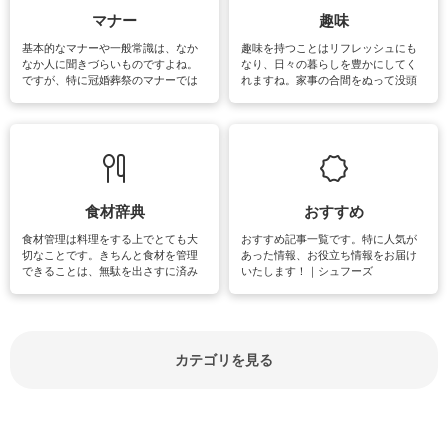
マナー
趣味
基本的なマナーや一般常識は、なか
趣味を持つことはリフレッシュにも
なか人に聞きづらいものですよね。
なり、日々の暮らしを豊かにしてく
ですが、特に冠婚葬祭のマナーでは
れますね。家事の合間をぬって没頭
失礼があってはいけませんので、失
できる時間は、忙しくしていても充
敗は避けたいところです。大人とし
実感が味わえます。特にガーデニン
て知っておきたいマナー全般のお役
グやハーブ栽培は人気があり、他に
立ち情報やお悩み解消情報をご紹介
も読書やカメラ、旅行など皆さんが
しています。
楽しめそうな趣味に関する情報をご
紹介しています。
食材辞典
おすすめ
食材管理は料理をする上でとても大
おすすめ記事一覧です。特に人気が
切なことです。きちんと食材を管理
あった情報、お役立ち情報をお届け
できることは、無駄を出さすに済み
いたします！｜シュフーズ
節約にもつながりますね。買う時の
見分け方や保存方法、下処理方法な
どが分かる食材辞典は大いに役立つ
でしょう。食材に関するお役立ち情
報やお悩み解消情報など盛りだくさ
カテゴリを見る
んにご紹介しています。