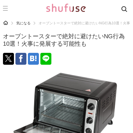
CATEGORY
記事カテゴリ
HOME
気になる
オーブントースターで絶対に避けたいNG行為10選！火事
気になる
オーブントースターで絶対に避けたいNG行為
運気
10選！火事に発展する可能性も
洗濯
生活の知恵
お金
掃除
マナー
趣味
食材辞典
おすすめ