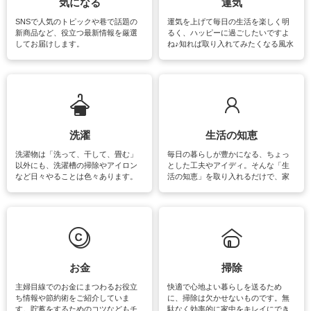
気になる
運気
SNSで人気のトピックや巷で話題の
運気を上げて毎日の生活を楽しく明
新商品など、役立つ最新情報を厳選
るく、ハッピーに過ごしたいですよ
してお届けします。
ね♪知れば取り入れてみたくなる風水
をはじめ、訪れたくなるパワースポ
ットや神社、お寺巡りなど運気をア
ップさせるための情報をご紹介して
います。
洗濯
生活の知恵
洗濯物は「洗って、干して、畳む」
毎日の暮らしが豊かになる、ちょっ
以外にも、洗濯槽の掃除やアイロン
とした工夫やアイディ。そんな「生
など日々やることは色々あります。
活の知恵」を取り入れるだけで、家
素材によっては、洗剤や洗い方を変
事が楽しくなったり便利になるでし
えなくてはいけません。梅雨の季節
ょう。日常のなかで、すぐに実践で
は部屋干しが多くなりニオイ対策も
きるおすすめの裏ワザをご紹介して
必要になりますね。カーテンやラグ
います。
マットなどの大きな洗濯物も、正し
い洗い方をすれば自宅で洗うことが
できます。洗濯に関するお役立ち情
報やお悩み解消のための情報をご紹
お金
掃除
介しています。
主婦目線でのお金にまつわるお役立
快適で心地よい暮らしを送るため
ち情報や節約術をご紹介していま
に、掃除は欠かせないものです。無
す。貯蓄をするためのコツなどもチ
駄なく効率的に家中をキレイにでき