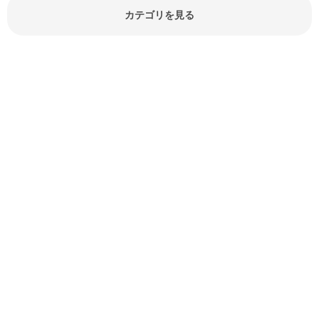
報やお悩み解消情報など盛りだくさ
カテゴリを見る
んにご紹介しています。