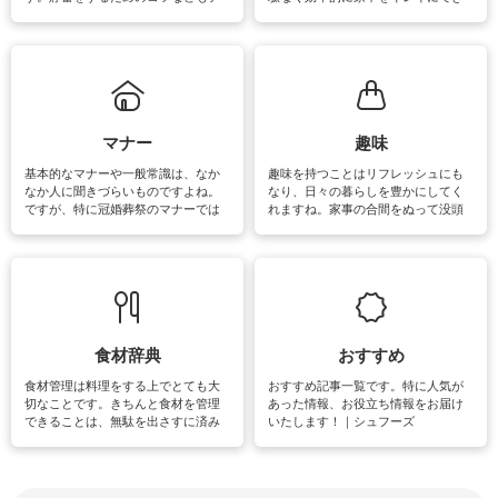
ェックしてみて下さいね♪まだ実践し
るよう、場所ごとの掃除方法やコ
ていないものがあれば、ぜひ取り入
ツ、アイテムをご紹介しています。
れてみてはいかがでしょうか。
掃除が苦手、洗剤で手肌が荒れてし
まう、時間がない、など掃除に関す
るお悩みを解消できるお役立ち情報
がたくさんあります。
マナー
趣味
基本的なマナーや一般常識は、なか
趣味を持つことはリフレッシュにも
なか人に聞きづらいものですよね。
なり、日々の暮らしを豊かにしてく
ですが、特に冠婚葬祭のマナーでは
れますね。家事の合間をぬって没頭
失礼があってはいけませんので、失
できる時間は、忙しくしていても充
敗は避けたいところです。大人とし
実感が味わえます。特にガーデニン
て知っておきたいマナー全般のお役
グやハーブ栽培は人気があり、他に
立ち情報やお悩み解消情報をご紹介
も読書やカメラ、旅行など皆さんが
しています。
楽しめそうな趣味に関する情報をご
紹介しています。
食材辞典
おすすめ
食材管理は料理をする上でとても大
おすすめ記事一覧です。特に人気が
切なことです。きちんと食材を管理
あった情報、お役立ち情報をお届け
できることは、無駄を出さすに済み
いたします！｜シュフーズ
節約にもつながりますね。買う時の
見分け方や保存方法、下処理方法な
どが分かる食材辞典は大いに役立つ
でしょう。食材に関するお役立ち情