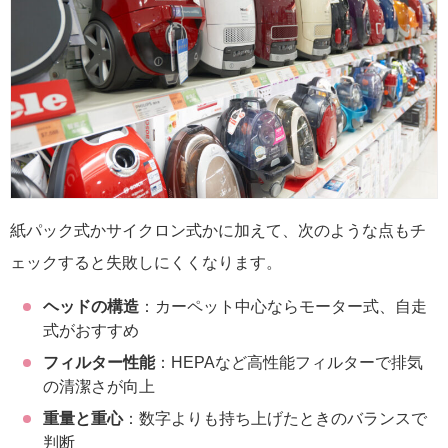
紙パック式かサイクロン式かに加えて、次のような点もチ
ェックすると失敗しにくくなります。
ヘッドの構造
：カーペット中心ならモーター式、自走
式がおすすめ
フィルター性能
：HEPAなど高性能フィルターで排気
の清潔さが向上
重量と重心
：数字よりも持ち上げたときのバランスで
判断