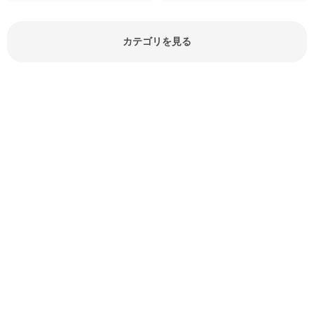
見分け方や保存方法、下処理方法な
どが分かる食材辞典は大いに役立つ
でしょう。食材に関するお役立ち情
報やお悩み解消情報など盛りだくさ
カテゴリを見る
んにご紹介しています。