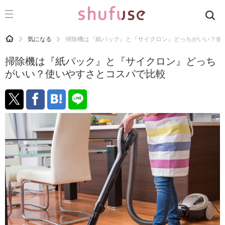
CATEGORY
記事カテゴリ
HOME
気になる
掃除機は『紙パック』と『サイクロン』どっちがいい？使
気になる
掃除機は『紙パック』と『サイクロン』どっち
運気
がいい？使いやすさとコスパで比較
洗濯
生活の知恵
お金
掃除
マナー
趣味
食材辞典
おすすめ