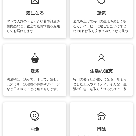
気になる
運気
SNSで人気のトピックや巷で話題の
運気を上げて毎日の生活を楽しく明
新商品など、役立つ最新情報を厳選
るく、ハッピーに過ごしたいですよ
してお届けします。
ね♪知れば取り入れてみたくなる風水
をはじめ、訪れたくなるパワースポ
ットや神社、お寺巡りなど運気をア
ップさせるための情報をご紹介して
います。
洗濯
生活の知恵
洗濯物は「洗って、干して、畳む」
毎日の暮らしが豊かになる、ちょっ
以外にも、洗濯槽の掃除やアイロン
とした工夫やアイディ。そんな「生
など日々やることは色々あります。
活の知恵」を取り入れるだけで、家
素材によっては、洗剤や洗い方を変
事が楽しくなったり便利になるでし
えなくてはいけません。梅雨の季節
ょう。日常のなかで、すぐに実践で
は部屋干しが多くなりニオイ対策も
きるおすすめの裏ワザをご紹介して
必要になりますね。カーテンやラグ
います。
マットなどの大きな洗濯物も、正し
い洗い方をすれば自宅で洗うことが
できます。洗濯に関するお役立ち情
報やお悩み解消のための情報をご紹
お金
掃除
介しています。