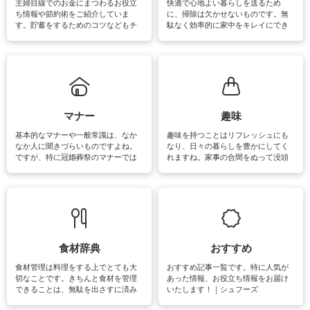
主婦目線でのお金にまつわるお役立
快適で心地よい暮らしを送るため
ち情報や節約術をご紹介していま
に、掃除は欠かせないものです。無
す。貯蓄をするためのコツなどもチ
駄なく効率的に家中をキレイにでき
ェックしてみて下さいね♪まだ実践し
るよう、場所ごとの掃除方法やコ
ていないものがあれば、ぜひ取り入
ツ、アイテムをご紹介しています。
れてみてはいかがでしょうか。
掃除が苦手、洗剤で手肌が荒れてし
まう、時間がない、など掃除に関す
るお悩みを解消できるお役立ち情報
がたくさんあります。
マナー
趣味
基本的なマナーや一般常識は、なか
趣味を持つことはリフレッシュにも
なか人に聞きづらいものですよね。
なり、日々の暮らしを豊かにしてく
ですが、特に冠婚葬祭のマナーでは
れますね。家事の合間をぬって没頭
失礼があってはいけませんので、失
できる時間は、忙しくしていても充
敗は避けたいところです。大人とし
実感が味わえます。特にガーデニン
て知っておきたいマナー全般のお役
グやハーブ栽培は人気があり、他に
立ち情報やお悩み解消情報をご紹介
も読書やカメラ、旅行など皆さんが
しています。
楽しめそうな趣味に関する情報をご
紹介しています。
食材辞典
おすすめ
食材管理は料理をする上でとても大
おすすめ記事一覧です。特に人気が
切なことです。きちんと食材を管理
あった情報、お役立ち情報をお届け
できることは、無駄を出さすに済み
いたします！｜シュフーズ
節約にもつながりますね。買う時の