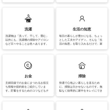
をはじめ、訪れたくなるパワースポ
ットや神社、お寺巡りなど運気をア
ップさせるための情報をご紹介して
います。
洗濯
生活の知恵
洗濯物は「洗って、干して、畳む」
毎日の暮らしが豊かになる、ちょっ
以外にも、洗濯槽の掃除やアイロン
とした工夫やアイディ。そんな「生
など日々やることは色々あります。
活の知恵」を取り入れるだけで、家
素材によっては、洗剤や洗い方を変
事が楽しくなったり便利になるでし
えなくてはいけません。梅雨の季節
ょう。日常のなかで、すぐに実践で
は部屋干しが多くなりニオイ対策も
きるおすすめの裏ワザをご紹介して
必要になりますね。カーテンやラグ
います。
マットなどの大きな洗濯物も、正し
い洗い方をすれば自宅で洗うことが
できます。洗濯に関するお役立ち情
報やお悩み解消のための情報をご紹
お金
掃除
介しています。
主婦目線でのお金にまつわるお役立
快適で心地よい暮らしを送るため
ち情報や節約術をご紹介していま
に、掃除は欠かせないものです。無
す。貯蓄をするためのコツなどもチ
駄なく効率的に家中をキレイにでき
ェックしてみて下さいね♪まだ実践し
るよう、場所ごとの掃除方法やコ
ていないものがあれば、ぜひ取り入
ツ、アイテムをご紹介しています。
れてみてはいかがでしょうか。
掃除が苦手、洗剤で手肌が荒れてし
まう、時間がない、など掃除に関す