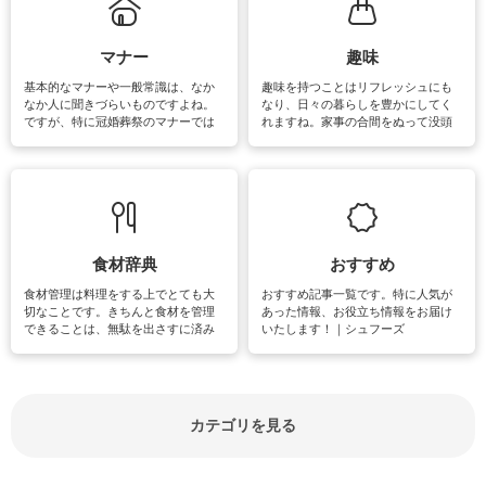
るお悩みを解消できるお役立ち情報
がたくさんあります。
マナー
趣味
基本的なマナーや一般常識は、なか
趣味を持つことはリフレッシュにも
なか人に聞きづらいものですよね。
なり、日々の暮らしを豊かにしてく
ですが、特に冠婚葬祭のマナーでは
れますね。家事の合間をぬって没頭
失礼があってはいけませんので、失
できる時間は、忙しくしていても充
敗は避けたいところです。大人とし
実感が味わえます。特にガーデニン
て知っておきたいマナー全般のお役
グやハーブ栽培は人気があり、他に
立ち情報やお悩み解消情報をご紹介
も読書やカメラ、旅行など皆さんが
しています。
楽しめそうな趣味に関する情報をご
紹介しています。
食材辞典
おすすめ
食材管理は料理をする上でとても大
おすすめ記事一覧です。特に人気が
切なことです。きちんと食材を管理
あった情報、お役立ち情報をお届け
できることは、無駄を出さすに済み
いたします！｜シュフーズ
節約にもつながりますね。買う時の
見分け方や保存方法、下処理方法な
どが分かる食材辞典は大いに役立つ
でしょう。食材に関するお役立ち情
報やお悩み解消情報など盛りだくさ
カテゴリを見る
んにご紹介しています。