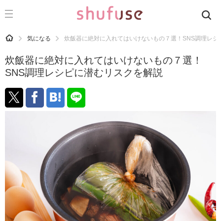
CATEGORY
記事カテゴリ
HOME
気になる
炊飯器に絶対に入れてはいけないもの７選！SNS調理レシ
気になる
炊飯器に絶対に入れてはいけないもの７選！
運気
SNS調理レシピに潜むリスクを解説
洗濯
生活の知恵
お金
掃除
マナー
趣味
食材辞典
おすすめ